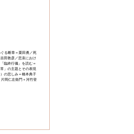
めぐる断章＝栗田勇／死
＝吉田敦彦／悲哀におけ
－「臨終行儀」を読む＝
無常」の主題とその表現
み）の悲しみ＝橋本典子
－片岡仁左衛門＋河竹登