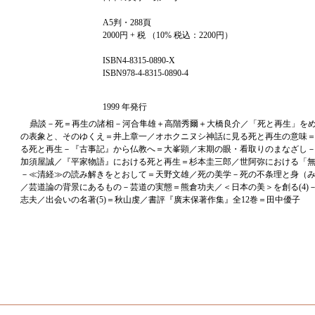
A5判・288頁
2000円 + 税 （10% 税込：2200円）
ISBN4-8315-0890-X
ISBN978-4-8315-0890-4
1999 年発行
鼎談－死＝再生の諸相－河合隼雄＋高階秀爾＋大橋良介／「死と再生」を
の表象と、そのゆくえ＝井上章一／オホクニヌシ神話に見る死と再生の意味
る死と再生－『古事記』から仏教へ＝大峯顕／末期の眼・看取りのまなざし
加須屋誠／『平家物語』における死と再生＝杉本圭三郎／世阿弥における「
－≪清経≫の読み解きをとおして＝天野文雄／死の美学－死の不条理と身（
／芸道論の背景にあるもの－芸道の実態＝熊倉功夫／＜日本の美＞を創る(4)
志夫／出会いの名著(5)＝秋山虔／書評『廣末保著作集』全12巻＝田中優子