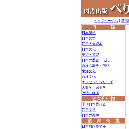
トップページへ
┃
新着
日本思想
日本文学
江戸人物読本
日本文化
美術・芸能
日本の歴史・伝記
西洋の歴史・伝記
東洋文化
西洋文化
エッセンスシリーズ
人類学・民俗学
政治・経済
季刊日本思想史
江戸文学
日本の美学
日本思想史講座