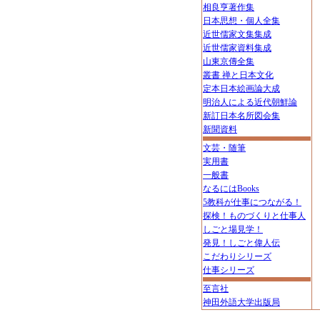
相良亨著作集
日本思想・個人全集
近世儒家文集集成
近世儒家資料集成
山東京傳全集
叢書 禅と日本文化
定本日本絵画論大成
明治人による近代朝鮮論
新訂日本名所図会集
新聞資料
文芸・随筆
実用書
一般書
なるにはBooks
5教科が仕事につながる！
探検！ものづくりと仕事人
しごと場見学！
発見！しごと偉人伝
こだわりシリーズ
仕事シリーズ
至言社
神田外語大学出版局