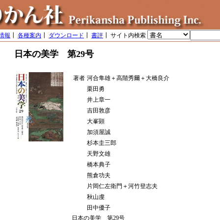
情報
┃
各種案内
┃
ダウンロード
┃
書評
┃ サイト内検索
日本の美学 第29号
著者
河合隼雄＋高階秀爾＋大橋良介
栗田勇
井上章一
吉田敦彦
大峯顕
加須屋誠
杉本圭三郎
天野文雄
橋本典子
熊倉功夫
片岡仁左衛門＋河竹登志夫
秋山虔
田中優子
日本の美学 第29号