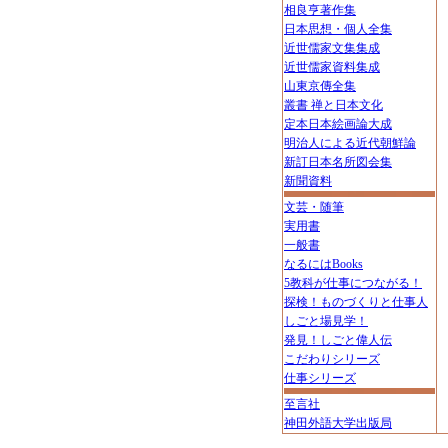
相良亨著作集
日本思想・個人全集
近世儒家文集集成
近世儒家資料集成
山東京傳全集
叢書 禅と日本文化
定本日本絵画論大成
明治人による近代朝鮮論
新訂日本名所図会集
新聞資料
文芸・随筆
実用書
一般書
なるにはBooks
5教科が仕事につながる！
探検！ものづくりと仕事人
しごと場見学！
発見！しごと偉人伝
こだわりシリーズ
仕事シリーズ
至言社
神田外語大学出版局