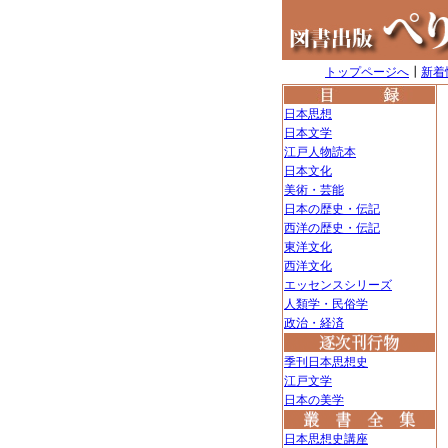
トップページへ
┃
新着
日本思想
日本文学
江戸人物読本
日本文化
美術・芸能
日本の歴史・伝記
西洋の歴史・伝記
東洋文化
西洋文化
エッセンスシリーズ
人類学・民俗学
政治・経済
季刊日本思想史
江戸文学
日本の美学
日本思想史講座