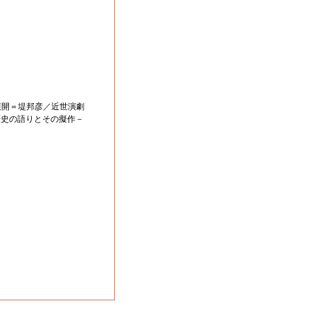
展開＝堤邦彦／近世演劇
歴史の語りとその擬作－