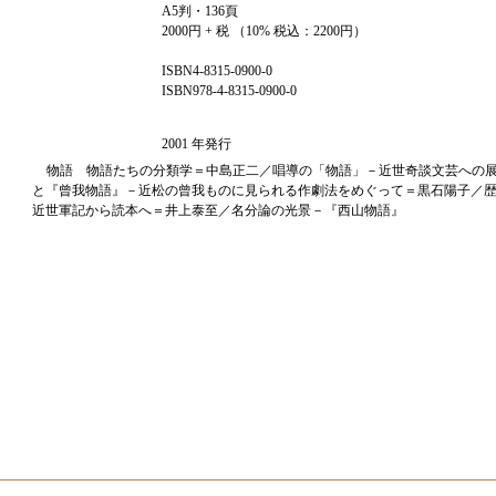
A5判・136頁
2000円 + 税 （10% 税込：2200円）
ISBN4-8315-0900-0
ISBN978-4-8315-0900-0
2001 年発行
物語 物語たちの分類学＝中島正二／唱導の「物語」－近世奇談文芸への
と『曾我物語』－近松の曾我ものに見られる作劇法をめぐって＝黒石陽子／
近世軍記から読本へ＝井上泰至／名分論の光景－『西山物語』