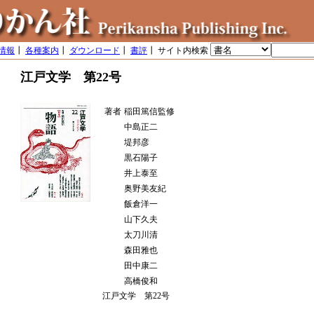
情報
┃
各種案内
┃
ダウンロード
┃
書評
┃ サイト内検索
江戸文学 第22号
著者
稲田篤信監修
中島正二
堤邦彦
黒石陽子
井上泰至
奥野美友紀
飯倉洋一
山下久夫
太刀川清
森田雅也
田中康二
高橋俊和
江戸文学 第22号