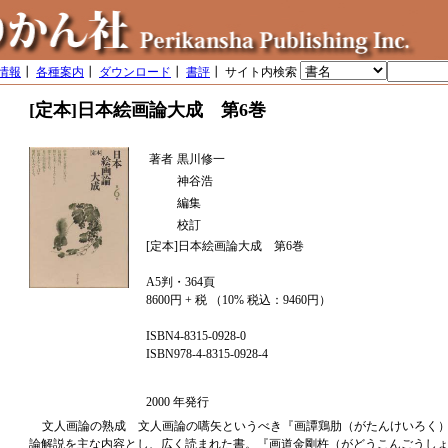
情報
┃
各種案内
┃
ダウンロード
┃
書評
┃ サイト内検索
[定本]日本絵画論大成 第6巻
著者
黒川修一
神谷浩
編集
校訂
[定本]日本絵画論大成 第6巻
A5判・364頁
8600円 + 税 （10% 税込：9460円）
ISBN4-8315-0928-0
ISBN978-4-8315-0928-4
2000 年発行
文人画論の熟成 文人画論の嚆矢というべき『画譚鶏肋（がたんけいろく
論解説を主な内容とし、広く読まれた書。『画道金剛杵（がどうこんごうし