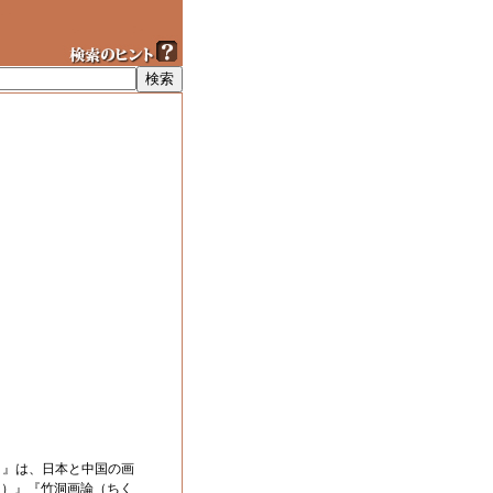
）』は、日本と中国の画
ょ）』『竹洞画論（ちく