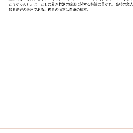
とうがろん）』は、ともに若き竹洞の絵画に関する持論に貫かれ、当時の文
知る絶好の著述である。後者の底本は自筆の稿本。