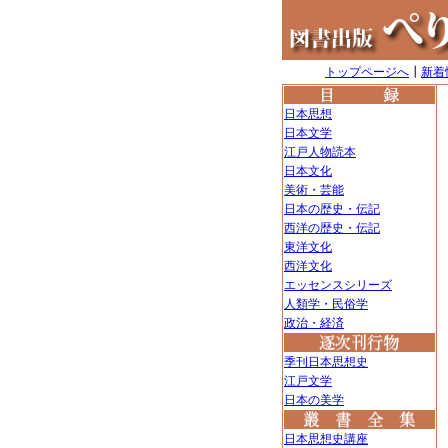
トップページへ
┃
新着
日本思想
日本文学
江戸人物読本
日本文化
美術・芸能
日本の歴史・伝記
西洋の歴史・伝記
東洋文化
西洋文化
エッセンスシリーズ
人類学・民俗学
政治・経済
季刊日本思想史
江戸文学
日本の美学
日本思想史講座