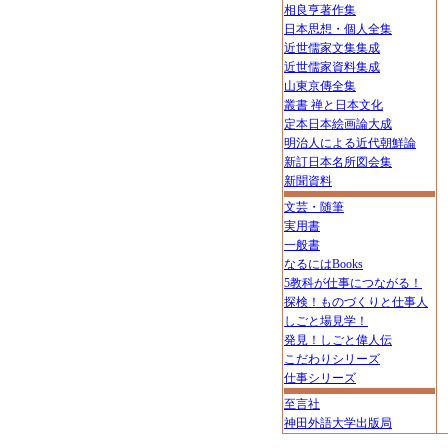
相良亨著作集
日本思想・個人全集
近世儒家文集集成
近世儒家資料集成
山東京傳全集
叢書 禅と日本文化
定本日本絵画論大成
明治人による近代朝鮮論
新訂日本名所図会集
新聞資料
文芸・随筆
実用書
一般書
なるにはBooks
5教科が仕事につながる！
探検！ものづくりと仕事人
しごと場見学！
発見！しごと偉人伝
こだわりシリーズ
仕事シリーズ
至言社
神田外語大学出版局