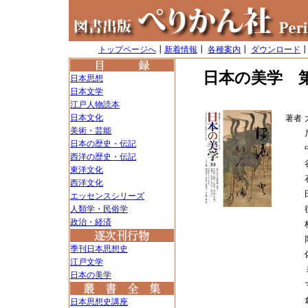
トップページへ
┃
新着情報
┃
各種案内
┃
ダウンロード
日本の美学 第
日本思想
日本文学
江戸人物読本
日本文化
著者
美術・芸能
日本の歴史・伝記
西洋の歴史・伝記
東洋文化
西洋文化
エッセンスシリーズ
人類学・民俗学
政治・経済
季刊日本思想史
江戸文学
日本の美学
日本思想史講座