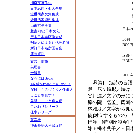
相良亨著作集
日本思想・個人全集
近世儒家文集集成
近世儒家資料集成
山東京傳全集
日本の
叢書 禅と日本文化
定本日本絵画論大成
B6判・
明治人による近代朝鮮論
2000
新訂日本名所図会集
新聞資料
ISBN4-
ISBN97
文芸・随筆
実用書
一般書
200
なるにはBooks
[鼎談]－短詩の言
5教科が仕事につながる！
謎＝尼ヶ崎彬／絵は
探検！ものづくりと仕事人
しごと場見学！
谷川渥／文字の形に
発見！しごと偉人伝
原の院「塩釜」庭園
こだわりシリーズ
林雅彦／文字から見
仕事シリーズ
稿]対立するものの一
至言社
行洋 [特別座談会
神田外語大学出版局
雄＋橋本典子／＜日本