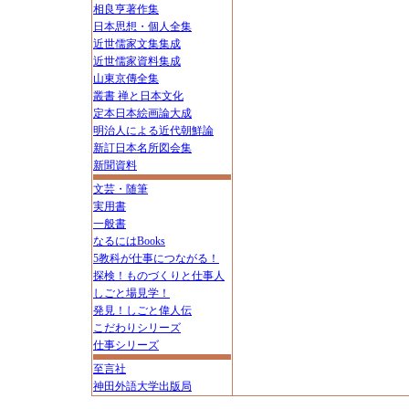
相良亨著作集
日本思想・個人全集
近世儒家文集集成
近世儒家資料集成
山東京傳全集
叢書 禅と日本文化
定本日本絵画論大成
明治人による近代朝鮮論
新訂日本名所図会集
新聞資料
文芸・随筆
実用書
一般書
なるにはBooks
5教科が仕事につながる！
探検！ものづくりと仕事人
しごと場見学！
発見！しごと偉人伝
こだわりシリーズ
仕事シリーズ
至言社
神田外語大学出版局