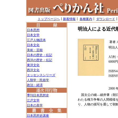
トップページへ
┃
新着情報
┃
各種案内
┃
ダウンロード
明治人による近代
日本思想
日本文学
江戸人物読本
著者
日本文化
明治人
美術・芸能
日本の歴史・伝記
A5判・
西洋の歴史・伝記
6000
東洋文化
西洋文化
ISBN4-
エッセンスシリーズ
ISBN97
人類学・民俗学
政治・経済
200
国太公の眦―細井肇（朝
季刊日本思想史
わたる権力争奪の人間模様
江戸文学
り、人物の描写を通して朝
日本の美学
日本思想史講座