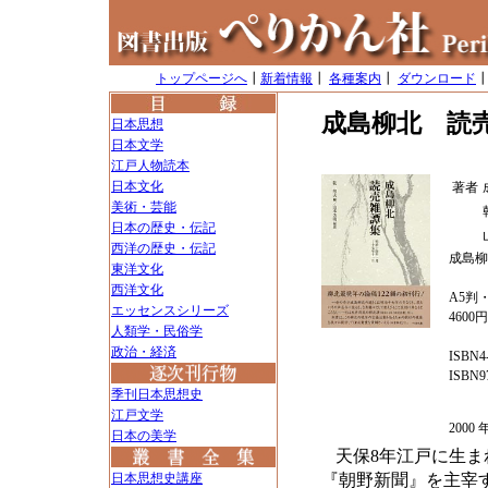
トップページへ
┃
新着情報
┃
各種案内
┃
ダウンロード
成島柳北 読
日本思想
日本文学
江戸人物読本
日本文化
著者
美術・芸能
日本の歴史・伝記
西洋の歴史・伝記
成島柳
東洋文化
西洋文化
A5判・
エッセンスシリーズ
4600
人類学・民俗学
政治・経済
ISBN4-
ISBN97
季刊日本思想史
江戸文学
200
日本の美学
天保8年江戸に生
日本思想史講座
『朝野新聞』を主宰