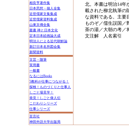
相良亨著作集
北。本書は明治14年
日本思想・個人全集
載された柳北執筆の
近世儒家文集集成
な資料である。主要
近世儒家資料集成
ものぞ／儒生誤国／
山東京傳全集
茶の湯／大朝の考／
叢書 禅と日本文化
文注解 人名索引
定本日本絵画論大成
明治人による近代朝鮮論
新訂日本名所図会集
新聞資料
文芸・随筆
実用書
一般書
なるにはBooks
5教科が仕事につながる！
探検！ものづくりと仕事人
しごと場見学！
発見！しごと偉人伝
こだわりシリーズ
仕事シリーズ
至言社
神田外語大学出版局