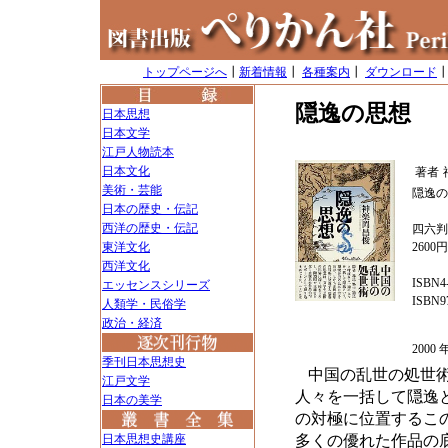
トップページへ
┃
新着情報
┃
各種案内
┃
ダウンロード
隠逸の思想
日本思想
日本文学
江戸人物読本
日本文化
著者
美術・芸能
隠逸の
日本の歴史・伝記
西洋の歴史・伝記
四六判
東洋文化
2600
西洋文化
ISBN4-
エッセンスシリーズ
ISBN97
人類学・民俗学
政治・経済
200
季刊日本思想史
中国の乱世の処世
江戸文学
人々を一括して隠逸
日本の美学
の対極に位置するこ
日本思想史講座
多くの優れた作品の