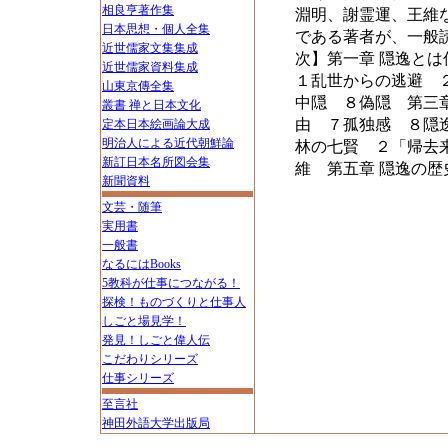
相良亨著作集
淵明、謝霊運、王維
日本思想・個人全集
である著者が、一般
近世儒家文集集成
次】第一章 隠逸と
近世儒家資料集成
１乱世からの逃避 
山東京傳全集
中隠 ８偽隠 第三
叢書 禅と日本文化
由 ７孤独感 ８隠
定本日本絵画論大成
明治人による近代朝鮮論
林の七賢 ２「帰去
新訂日本名所図会集
維 第五章 隠逸の歴
新聞資料
文芸・随筆
実用書
一般書
なるにはBooks
5教科が仕事につながる！
探検！ものづくりと仕事人
しごと場見学！
発見！しごと偉人伝
こだわりシリーズ
仕事シリーズ
至言社
神田外語大学出版局