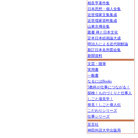
相良亨著作集
日本思想・個人全集
近世儒家文集集成
近世儒家資料集成
山東京傳全集
叢書 禅と日本文化
定本日本絵画論大成
明治人による近代朝鮮論
新訂日本名所図会集
新聞資料
文芸・随筆
実用書
一般書
なるにはBooks
5教科が仕事につながる！
探検！ものづくりと仕事人
しごと場見学！
発見！しごと偉人伝
こだわりシリーズ
仕事シリーズ
至言社
神田外語大学出版局