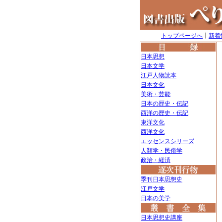
トップページへ
┃
新着
日本思想
日本文学
江戸人物読本
日本文化
美術・芸能
日本の歴史・伝記
西洋の歴史・伝記
東洋文化
西洋文化
エッセンスシリーズ
人類学・民俗学
政治・経済
季刊日本思想史
江戸文学
日本の美学
日本思想史講座