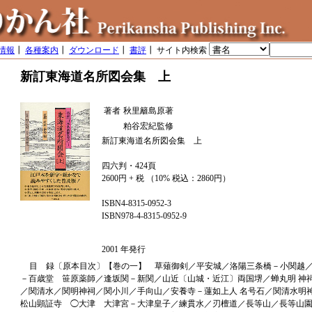
情報
┃
各種案内
┃
ダウンロード
┃
書評
┃ サイト内検索
新訂東海道名所図会集 上
著者
秋里籬島原著
粕谷宏紀監修
新訂東海道名所図会集 上
四六判・424頁
2600円 + 税 （10% 税込：2860円）
ISBN4-8315-0952-3
ISBN978-4-8315-0952-9
2001 年発行
目 録〔原本目次〕【巻の一】 草薙御剣／平安城／洛陽三条橋－小関越／
－百歳堂 笹原薬師／逢坂関－新関／山近〔山城・近江〕両国堺／蝉丸明 神
／関清水／関明神祠／関小川／手向山／安養寺－蓮如上人 名号石／関清水明
松山顕証寺 ◯大津 大津宮－大津皇子／練貫水／刃檀道／長等山／長等山