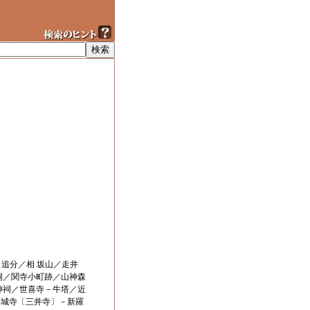
追分／相 坂山／走井
祠／関寺小町跡／山神森
神祠／世喜寺－牛塔／近
園城寺〔三井寺〕－新羅