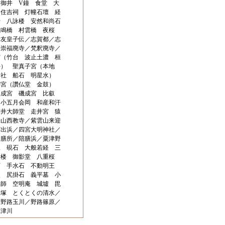
御井 V鐘 食堂 大
 住吉祠 灯幢石壇 経
寺 八詠楼 安然和尚石
亀鳴橋 村雲橋 夜桜
大友皇子伝／志賀都／志
／崇福廃寺／梵釈廃寺／
宮（竹台 波止土濃 桓
井） 聖真子宮（本地
摂社 船石 明星水）
御宮（讚仏堂 金鼓）
奥成宮 磯成宮 比叡
 小五月会岡 和産和汗
走井大師堂 走井宮 猿
光山西教寺／紫雲山来迎
打出浜／四宮大明神社／
／膳所／陪膳浜／粟津野
像 硯石 大般若経 三
鐘楼 御影堂 八重桜
石 手水石 不動明王
穴 尻掛石 義平墓 小
薬師 空明庵 城墟 毘
経塚 とくとくの清水／
／野路玉川／野路篠原／
草津川