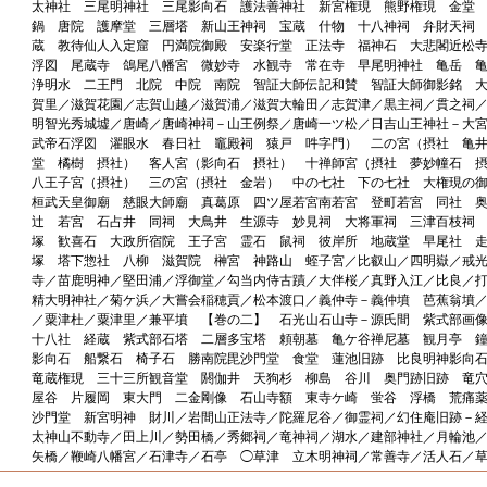
太神社 三尾明神社 三尾影向石 護法善神社 新宮権現 熊野権現 金堂 
鍋 唐院 護摩堂 三層塔 新山王神祠 宝蔵 什物 十八神祠 弁財天祠
蔵 教待仙人入定窟 円満院御殿 安楽行堂 正法寺 福神石 大悲閣近松
浮図 尾蔵寺 鴿尾八幡宮 微妙寺 水観寺 常在寺 早尾明神社 亀岳 
浄明水 二王門 北院 中院 南院 智証大師伝記和賛 智証大師御影銘 
賀里／滋賀花園／志賀山越／滋賀浦／滋賀大輪田／志賀津／黒主祠／貫之祠
明智光秀城墟／唐崎／唐崎神祠－山王例祭／唐崎一ツ松／日吉山王神社－大
武帝石浮図 濯眼水 春日社 竈殿祠 猿戸 吽字門） 二の宮（摂社 亀
堂 橘樹 摂社） 客人宮（影向石 摂社） 十禅師宮（摂社 夢妙幢石 
八王子宮（摂社） 三の宮（摂社 金岩） 中の七社 下の七社 大権現の
桓武天皇御廟 慈眼大師廟 真葛原 四ツ屋若宮南若宮 登町若宮 同社 
辻 若宮 石占井 同祠 大鳥井 生源寺 妙見祠 大将軍祠 三津百枝祠
塚 歓喜石 大政所宿院 王子宮 霊石 鼠祠 彼岸所 地蔵堂 早尾社 
塚 塔下惣社 八柳 滋賀院 榊宮 神路山 蛭子宮／比叡山／四明嶽／戒
寺／苗鹿明神／堅田浦／浮御堂／勾当内侍古蹟／大伴桜／真野入江／比良／
精大明神社／菊ケ浜／大嘗会稲穂貢／松本渡口／義仲寺－義仲墳 芭蕉翁墳
／粟津杜／粟津里／兼平墳 【巻の二】 石光山石山寺－源氏間 紫式部画
十八社 経蔵 紫式部石塔 二層多宝塔 頼朝墓 亀ケ谷禅尼墓 観月亭 
影向石 船繋石 椅子石 勝南院毘沙門堂 食堂 蓮池旧跡 比良明神影向
竜蔵権現 三十三所観音堂 閼伽井 天狗杉 柳島 谷川 奥門跡旧跡 竜
屋谷 片履岡 東大門 二金剛像 石山寺額 東寺ケ崎 蛍谷 浮橋 荒痛
沙門堂 新宮明神 財川／岩間山正法寺／陀羅尼谷／御霊祠／幻住庵旧跡－
太神山不動寺／田上川／勢田橋／秀郷祠／竜神祠／湖水／建部神社／月輪池
矢橋／鞭崎八幡宮／石津寺／石亭 ◯草津 立木明神祠／常善寺／活人石／