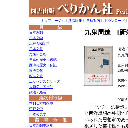
トップページへ
┃
新着情報
┃
各種案内
┃
ダウンロード
九鬼周造 [新
日本思想
日本文学
江戸人物読本
日本文化
著者
美術・芸能
九鬼周
日本の歴史・伝記
西洋の歴史・伝記
四六判
東洋文化
2300
西洋文化
ISBN4-
エッセンスシリーズ
ISBN97
人類学・民俗学
政治・経済
200
季刊日本思想史
『「いき」の構造』
江戸文学
と西洋思想の狭間で
日本の美学
いられた思想家であ
日本思想史講座
根ざした芸術性をも