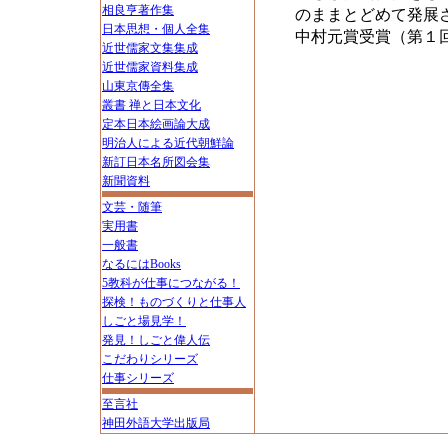
相良亨著作集
のままとどめて発展
日本思想・個人全集
中村元賞受賞（第１
近世儒家文集集成
近世儒家資料集成
山東京傳全集
叢書 禅と日本文化
定本日本絵画論大成
明治人による近代朝鮮論
新訂日本名所図会集
新聞資料
文芸・随筆
実用書
一般書
なるにはBooks
5教科が仕事につながる！
探検！ものづくりと仕事人
しごと場見学！
発見！しごと偉人伝
こだわりシリーズ
仕事シリーズ
至言社
神田外語大学出版局