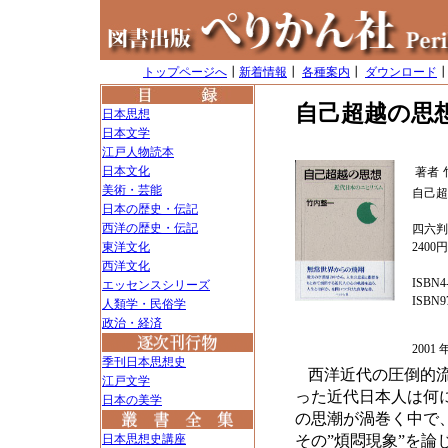
トップページへ
┃
新着情報
┃
各種案内
┃
ダウンロード
自己超越の思想
日本思想
日本文学
江戸人物読本
日本文化
著者
美術・芸能
自己超
日本の歴史・伝記
西洋の歴史・伝記
四六判
東洋文化
2400
西洋文化
ISBN4-
エッセンスシリーズ
ISBN97
人類学・民俗学
政治・経済
200
季刊日本思想史
西洋近代の圧倒的
江戸文学
った近代日本人は何
日本の美学
の思潮が渦巻く中で
日本思想史講座
その”煩悶現象”を論