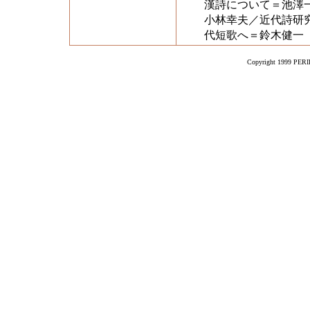
漢詩について＝池澤
小林幸夫／近代詩研
代短歌へ＝鈴木健一
Copyright 1999 PERIK