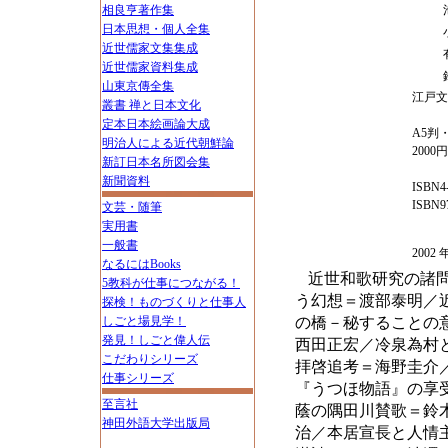
相良亨著作集
日本思想・個人全集
近世儒家文集集成
近世儒家資料集成
山東京傳全集
江戸文
叢書 禅と日本文化
定本日本絵画論大成
A5判・
明治人による近代朝鮮論
2000
新訂日本名所図会集
新聞資料
ISBN4-
ISBN97
文芸・随筆
実用書
一般書
200
なるにはBooks
近世和歌研究の諸
5教科が仕事につながる！
う幻想＝渡部泰明／
探検！ものづくりと仕事人
しごと場見学！
の橋－秘することの
発見！しごと偉人伝
西田正宏／冷泉為村
こだわりシリーズ
拝啓追考＝海野圭介
仕事シリーズ
『うつほ物語』の享
至言社
蔭の隅田川賛歌＝鈴
神田外語大学出版局
治／本居宣長と人情