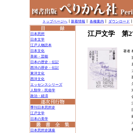
トップページへ
┃
新着情報
┃
各種案内
┃
ダウンロード
江戸文学 第2
日本思想
日本文学
江戸人物読本
日本文化
著者
美術・芸能
日本の歴史・伝記
西洋の歴史・伝記
東洋文化
西洋文化
エッセンスシリーズ
人類学・民俗学
政治・経済
季刊日本思想史
江戸文学
日本の美学
日本思想史講座