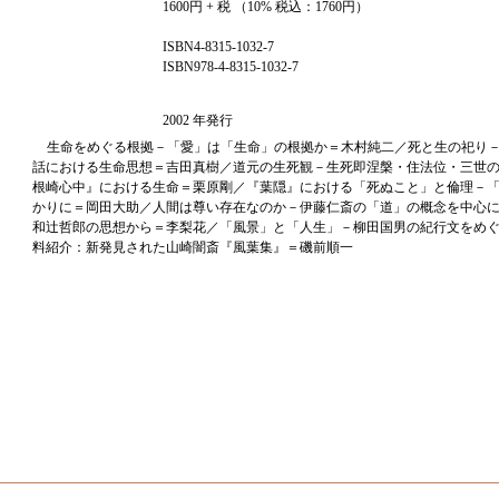
1600円 + 税 （10% 税込：1760円）
ISBN4-8315-1032-7
ISBN978-4-8315-1032-7
2002 年発行
生命をめぐる根拠－「愛」は「生命」の根拠か＝木村純二／死と生の祀り
話における生命思想＝吉田真樹／道元の生死観－生死即涅槃・住法位・三世
根崎心中』における生命＝栗原剛／『葉隠』における「死ぬこと」と倫理－
かりに＝岡田大助／人間は尊い存在なのか－伊藤仁斎の「道」の概念を中心
和辻哲郎の思想から＝李梨花／「風景」と「人生」－柳田国男の紀行文をめ
料紹介：新発見された山崎闇斎『風葉集』＝磯前順一