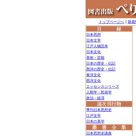
トップページへ
┃
新着
日本思想
日本文学
江戸人物読本
日本文化
美術・芸能
日本の歴史・伝記
西洋の歴史・伝記
東洋文化
西洋文化
エッセンスシリーズ
人類学・民俗学
政治・経済
季刊日本思想史
江戸文学
日本の美学
日本思想史講座