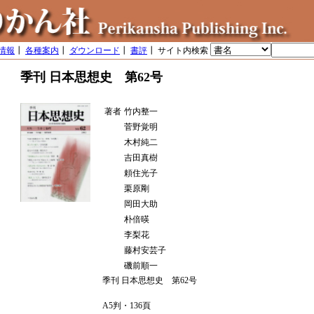
情報
┃
各種案内
┃
ダウンロード
┃
書評
┃ サイト内検索
季刊 日本思想史 第62号
著者
竹内整一
菅野覚明
木村純二
吉田真樹
頼住光子
栗原剛
岡田大助
朴倍暎
李梨花
藤村安芸子
磯前順一
季刊 日本思想史 第62号
A5判・136頁