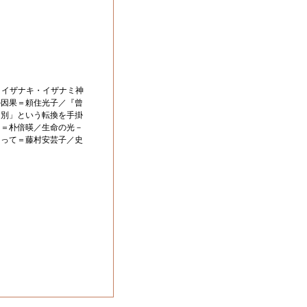
－イザナキ・イザナミ神
の因果＝頼住光子／『曾
「別」という転換を手掛
に＝朴倍暎／生命の光－
ぐって＝藤村安芸子／史