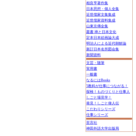
相良亨著作集
日本思想・個人全集
近世儒家文集集成
近世儒家資料集成
山東京傳全集
叢書 禅と日本文化
定本日本絵画論大成
明治人による近代朝鮮論
新訂日本名所図会集
新聞資料
文芸・随筆
実用書
一般書
なるにはBooks
5教科が仕事につながる！
探検！ものづくりと仕事人
しごと場見学！
発見！しごと偉人伝
こだわりシリーズ
仕事シリーズ
至言社
神田外語大学出版局