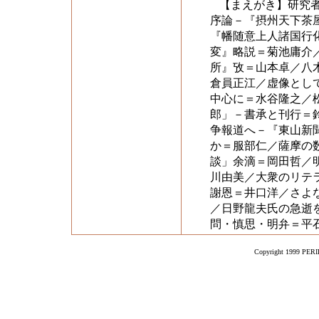
【まえがき】研究
序論－『摂州天下茶
『幡随意上人諸国行
変』略説＝菊池庸介
所』攷＝山本卓／八
倉員正江／虚像とし
中心に＝水谷隆之／
郎」－書承と刊行＝
争報道へ－『東山新
か＝服部仁／薩摩の
談」余滴＝岡田哲／
川由美／大衆のリテ
謝恩＝井口洋／さよ
／日野龍夫氏の急逝
問・慎思・明弁＝平
Copyright 1999 PERIK