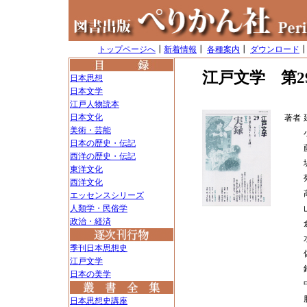
トップページへ
┃
新着情報
┃
各種案内
┃
ダウンロード
江戸文学 第2
日本思想
日本文学
江戸人物読本
日本文化
著者
美術・芸能
日本の歴史・伝記
西洋の歴史・伝記
東洋文化
西洋文化
エッセンスシリーズ
人類学・民俗学
政治・経済
季刊日本思想史
江戸文学
日本の美学
日本思想史講座