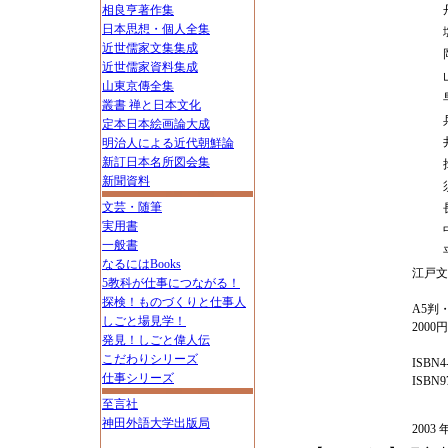
相良亨著作集
日本思想・個人全集
近世儒家文集集成
近世儒家資料集成
山東京傳全集
叢書 禅と日本文化
定本日本絵画論大成
明治人による近代朝鮮論
新訂日本名所図会集
新聞資料
文芸・随筆
実用書
一般書
なるにはBooks
江戸文
5教科が仕事につながる！
探検！ものづくりと仕事人
A5判・
しごと場見学！
2000
発見！しごと偉人伝
こだわりシリーズ
ISBN4-
仕事シリーズ
ISBN97
至言社
神田外語大学出版局
200