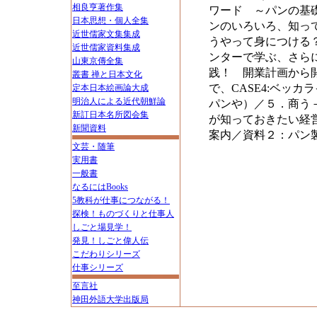
相良亨著作集
ワード ～パンの基
日本思想・個人全集
ンのいろいろ、知っ
近世儒家文集集成
うやって身につける
近世儒家資料集成
ンターで学ぶ、さら
山東京傳全集
践！ 開業計画から
叢書 禅と日本文化
で、CASE4:ベッカ
定本日本絵画論大成
明治人による近代朝鮮論
パンや）／５．商う
新訂日本名所図会集
が知っておきたい経
新聞資料
案内／資料２：パン
文芸・随筆
実用書
一般書
なるにはBooks
5教科が仕事につながる！
探検！ものづくりと仕事人
しごと場見学！
発見！しごと偉人伝
こだわりシリーズ
仕事シリーズ
至言社
神田外語大学出版局