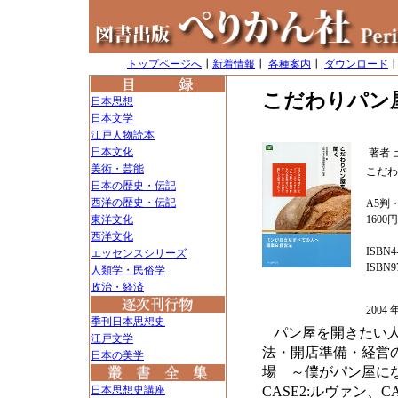
トップページへ
┃
新着情報
┃
各種案内
┃
ダウンロード
こだわりパン
日本思想
日本文学
江戸人物読本
日本文化
著者
美術・芸能
こだわ
日本の歴史・伝記
西洋の歴史・伝記
A5判・
東洋文化
1600
西洋文化
ISBN4-
エッセンスシリーズ
ISBN97
人類学・民俗学
政治・経済
200
季刊日本思想史
パン屋を開きたい
江戸文学
法・開店準備・経営
日本の美学
場 ～僕がパン屋にな
日本思想史講座
CASE2:ルヴァン、