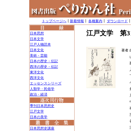
トップページへ
┃
新着情報
┃
各種案内
┃
ダウンロード
江戸文学 第3
日本思想
日本文学
江戸人物読本
日本文化
著者
美術・芸能
日本の歴史・伝記
西洋の歴史・伝記
東洋文化
西洋文化
エッセンスシリーズ
人類学・民俗学
政治・経済
季刊日本思想史
江戸文学
日本の美学
日本思想史講座