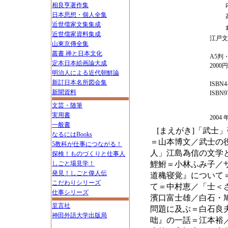
相良亨著作集
日本思想・個人全集
近世儒家文集集成
近世儒家資料集成
江戸文
山東京傳全集
叢書 禅と日本文化
A5判・
定本日本絵画論大成
2000
明治人による近代朝鮮論
新訂日本名所図会集
ISBN4-
新聞資料
ISBN97
文芸・随筆
実用書
200
一般書
[まえがき]「武士
なるにはBooks
＝山本博文／武士の
5教科が仕事につながる！
人」江島為信の文学
探検！ものづくりと仕事人
しごと場見学！
鯉鮒＝小林ふみ子／
発見！しごと偉人伝
道穐寝覚』について
こだわりシリーズ
て＝中村恵／「士＜
仕事シリーズ
濱口富士雄／白石・
至言社
問題に及ぶ＝白石良
神田外語大学出版局
咄』の一話＝江本裕