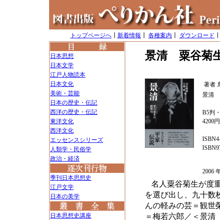
トップページへ
┃
新着情報
┃
各種案内
┃
ダウンロード
景清 粟谷菊
日本思想
日本文学
江戸人物読本
日本文化
著者
美術・芸能
景清 
日本の歴史・伝記
西洋の歴史・伝記
B5判・
東洋文化
4200
西洋文化
ISBN4-
エッセンスシリーズ
ISBN97
人類学・民俗学
政治・経済
200
季刊日本思想史
名人粟谷菊生が度
江戸文学
を選び出し、九十数
日本の美学
んの軽みの芸＝観世
日本思想史講座
＝梅若六郎／＜景清