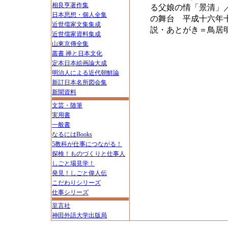
相良亨著作集
る父娘の情「景清」
日本思想・個人全集
の舞台 平成十六年
近世儒家文集集成
説・あとがき＝鳥居
近世儒家資料集成
山東京傳全集
叢書 禅と日本文化
定本日本絵画論大成
明治人による近代朝鮮論
新訂日本名所図会集
新聞資料
文芸・随筆
実用書
一般書
なるにはBooks
5教科が仕事につながる！
探検！ものづくりと仕事人
しごと場見学！
発見！しごと偉人伝
こだわりシリーズ
仕事シリーズ
至言社
神田外語大学出版局