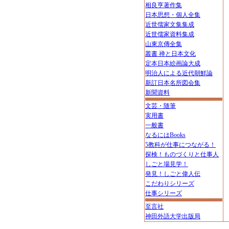
相良亨著作集
日本思想・個人全集
近世儒家文集集成
近世儒家資料集成
山東京傳全集
叢書 禅と日本文化
定本日本絵画論大成
明治人による近代朝鮮論
新訂日本名所図会集
新聞資料
文芸・随筆
実用書
一般書
なるにはBooks
5教科が仕事につながる！
探検！ものづくりと仕事人
しごと場見学！
発見！しごと偉人伝
こだわりシリーズ
仕事シリーズ
至言社
神田外語大学出版局