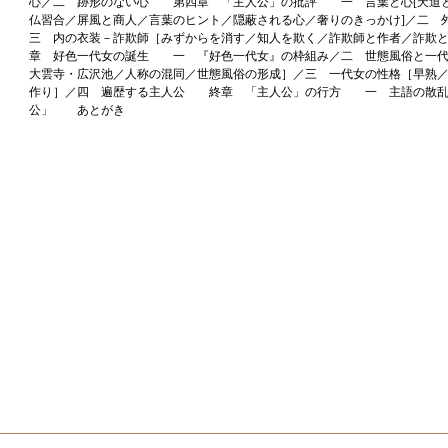
心／二 跡形のない心 第四章 「主人公」の批評 一 言葉と心[天道
仏習合／屏風と商人／言葉のヒント／隠蔽される心／奢りのきっかけ]／二 
三 内の衣装－詐欺師［みずからを消す／知人を欺く／詐欺師と作者／詐欺
章 好色一代女の誕生 一 『好色一代女』の枠組み／二 世態風俗と一代
大雲寺・広沢池／人称の混同／世態風俗の形成］／三 一代女の性格［早熟
作り］／四 遍歴する主人公 終章 「主人公」の行方 一 主語の散乱
公」 あとがき