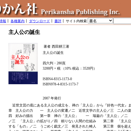
情報
┃
各種案内
┃
ダウンロード
┃
書評
┃ サイト内検索
主人公の誕生
著者
西田耕三著
主人公の誕生
四六判・280頁
3200円 + 税 （10% 税込：3520円）
ISBN4-8315-1173-0
ISBN978-4-8315-1173-7
2007 年発行
近世文芸の底にある主人公の成立を、禅の「主人公」から『好色一代女』まで
章 主人公の力 一 主人公の変遷／二 近世文学の主人公／三 二人の楽
四 好みの描出 第一章 禅の「主人公」 一 瑞巌の「主人公」／二 
／三 「主人公」の拡がり／四 頼りない人間の仕組み 第二章 「主人
する「もの」／二 うごめく戯文／三 発見された畸人 第三章 個を超