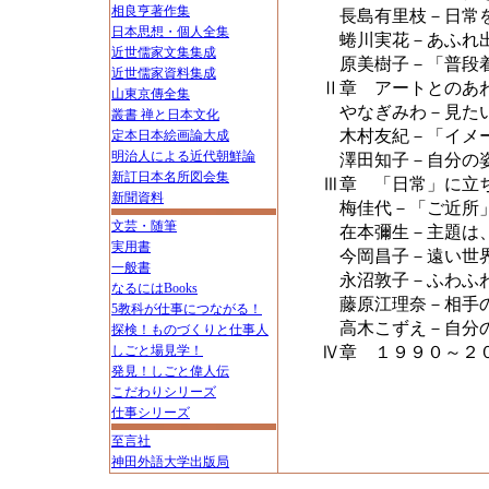
相良亨著作集
長島有里枝－日常
日本思想・個人全集
蜷川実花－あふれ出
近世儒家文集集成
原美樹子－「普段
近世儒家資料集成
Ⅱ章 アートとのあ
山東京傳全集
やなぎみわ－見たい
叢書 禅と日本文化
木村友紀－「イメー
定本日本絵画論大成
明治人による近代朝鮮論
澤田知子－自分の姿
新訂日本名所図会集
Ⅲ章 「日常」に立
新聞資料
梅佳代－「ご近所」
文芸・随筆
在本彌生－主題は
実用書
今岡昌子－遠い世界
一般書
永沼敦子－ふわふ
なるにはBooks
藤原江理奈－相手の
5教科が仕事につながる！
高木こずえ－自分の
探検！ものづくりと仕事人
しごと場見学！
Ⅳ章 １９９０～２
発見！しごと偉人伝
こだわりシリーズ
仕事シリーズ
至言社
神田外語大学出版局