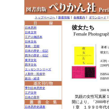
トップページへ
┃
新着情報
┃
各種案内
┃
ダウンロード
彼女たち
日本思想
日本文学
Female Photograp
江戸人物読本
日本文化
美術・芸能
著者
日本の歴史・伝記
彼女た
西洋の歴史・伝記
東洋文化
A5判・
西洋文化
2200
エッセンスシリーズ
人類学・民俗学
ISBN4-
政治・経済
ISBN97
季刊日本思想史
200
江戸文学
気鋭の女性写真家
日本の美学
開により、「200
日本思想史講座
Ⅰ章 １９９０年代