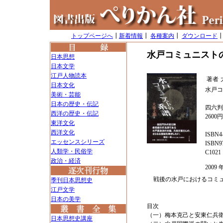
トップページへ
┃
新着情報
┃
各種案内
┃
ダウンロード
水戸コミュニスト
日本思想
日本文学
江戸人物読本
著者
日本文化
水戸コ
美術・芸能
日本の歴史・伝記
四六判
西洋の歴史・伝記
2600
東洋文化
西洋文化
ISBN4-
エッセンスシリーズ
ISBN97
人類学・民俗学
C1021
政治・経済
200
戦後の水戸におけるコミ
季刊日本思想史
江戸文学
日本の美学
目次
（一）梅本克己と安東仁兵
日本思想史講座