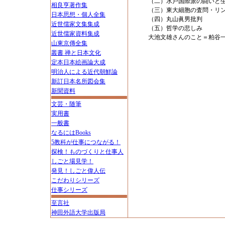
（二）水戸国際派の闘いと
相良亨著作集
（三）東大細胞の査問・リ
日本思想・個人全集
（四）丸山眞男批判
近世儒家文集集成
（五）哲学の悲しみ
近世儒家資料集成
大池文雄さんのこと＝粕谷
山東京傳全集
叢書 禅と日本文化
定本日本絵画論大成
明治人による近代朝鮮論
新訂日本名所図会集
新聞資料
文芸・随筆
実用書
一般書
なるにはBooks
5教科が仕事につながる！
探検！ものづくりと仕事人
しごと場見学！
発見！しごと偉人伝
こだわりシリーズ
仕事シリーズ
至言社
神田外語大学出版局