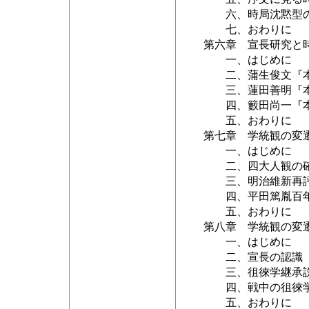
六、時局沈黙型
七、おわりに
第六章 宣長研究と
一、はじめに
二、蒲生俊文『本
三、蓮田善明『本
四、籔田尚一『本
五、おわりに
第七章 学統観の変
一、はじめに
二、四大人観の確
三、明治維新再評
四、平田篤胤百
五、おわりに
第八章 学統観の変
一、はじめに
二、宣長の認識
三、徂徠学継承説
四、戦中の徂徠学
五、おわりに