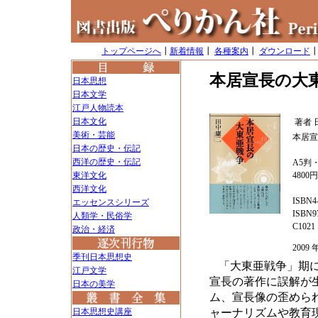
トップページへ
┃
新着情報
┃
各種案内
┃
ダウンロード
本居宣長の大
日本思想
日本文学
江戸人物読本
日本文化
著者
美術・芸能
本居宣
日本の歴史・伝記
西洋の歴史・伝記
A5判・
東洋文化
4800
西洋文化
ISBN4-
エッセンスシリーズ
ISBN97
人類学・民俗学
C1021
政治・経済
200
季刊日本思想史
「大東亜戦争」期
江戸文学
宣長の著作に誤解が
日本の美学
ム、宣長像の歪めら
日本思想史講座
ャーナリズムや教育