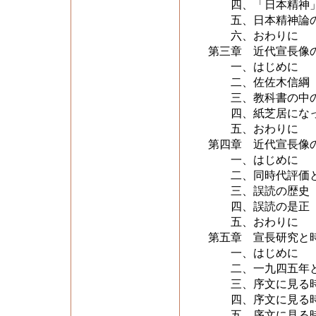
四、「日本精神」
五、日本精神論
六、おわりに
第三章 近代宣長像
一、はじめに
二、佐佐木信綱「
三、教科書の中の
四、紙芝居になっ
五、おわりに
第四章 近代宣長像
一、はじめに
二、同時代評価と
三、誤読の歴史
四、誤読の是正
五、おわりに
第五章 宣長研究と
一、はじめに
二、一九四五年と
三、序文に見る時
四、序文に見る時
五、序文に見る時