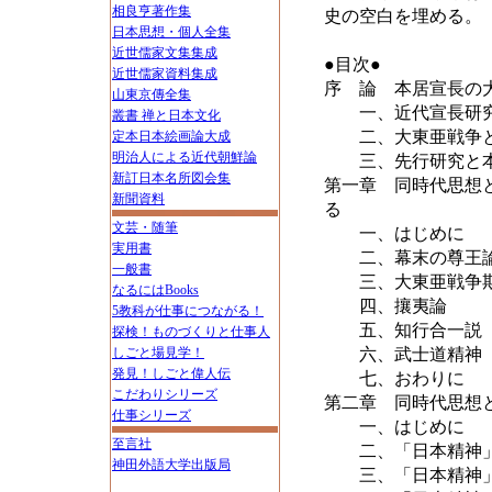
相良亨著作集
史の空白を埋める。
日本思想・個人全集
近世儒家文集集成
●目次●
近世儒家資料集成
序 論 本居宣長の
山東京傳全集
一、近代宣長研究
叢書 禅と日本文化
二、大東亜戦争と
定本日本絵画論大成
明治人による近代朝鮮論
三、先行研究と本
新訂日本名所図会集
第一章 同時代思想
新聞資料
る
文芸・随筆
一、はじめに
実用書
二、幕末の尊王
一般書
三、大東亜戦争期
なるにはBooks
四、攘夷論
5教科が仕事につながる！
五、知行合一説
探検！ものづくりと仕事人
しごと場見学！
六、武士道精神
発見！しごと偉人伝
七、おわりに
こだわりシリーズ
第二章 同時代思想
仕事シリーズ
一、はじめに
至言社
二、「日本精神」
神田外語大学出版局
三、「日本精神」