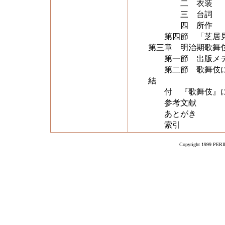
二 衣装
三 台詞
四 所作
第四節 「芝居見
第三章 明治期歌舞
第一節 出版メデ
第二節 歌舞伎に
結
付 『歌舞伎』に
参考文献
あとがき
索引
Copyright 1999 PERIK