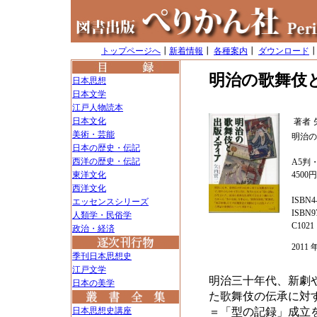
トップページへ
┃
新着情報
┃
各種案内
┃
ダウンロード
明治の歌舞伎
日本思想
日本文学
江戸人物読本
日本文化
著者
美術・芸能
明治の
日本の歴史・伝記
西洋の歴史・伝記
A5判・
東洋文化
4500
西洋文化
ISBN4-
エッセンスシリーズ
ISBN97
人類学・民俗学
C1021
政治・経済
201
季刊日本思想史
江戸文学
明治三十年代、新劇
日本の美学
た歌舞伎の伝承に対
日本思想史講座
＝「型の記録」成立