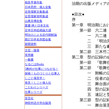
相良亨著作集
治期の出版メディア
日本思想・個人全集
近世儒家文集集成
●目次●
近世儒家資料集成
序
山東京傳全集
第一章 明治期にお
叢書 禅と日本文化
第一節 六二連『
定本日本絵画論大成
明治人による近代朝鮮論
一 六二連『俳
新訂日本名所図会集
二 「明治見巧
新聞資料
三 新たな劇評
文芸・随筆
第二節 三木竹二
実用書
第二章 型の記録の
一般書
第一節 『歌舞伎
なるにはBooks
第二節 『歌舞伎
5教科が仕事につながる！
一 附帳の活
探検！ものづくりと仕事人
しごと場見学！
二 役者の談
発見！しごと偉人伝
三 舞台面の描
こだわりシリーズ
四 型の記録の
仕事シリーズ
五 速記と型
至言社
第三節 型の記録
神田外語大学出版局
一 舞台装