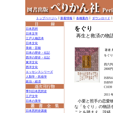
トップページへ
┃
新着情報
┃
各種案内
┃
ダウンロード
をぐり
日本思想
日本文学
再生と救済の物
江戸人物読本
日本文化
美術・芸能
著者
日本の歴史・伝記
をぐり
西洋の歴史・伝記
東洋文化
四六判
西洋文化
2800
エッセンスシリーズ
人類学・民俗学
ISBN4-
政治・経済
ISBN97
C1039
季刊日本思想史
201
江戸文学
小栗と照手の恋愛
日本の美学
な「をぐり」の物語
日本思想史講座
ことを踏まえ、説経