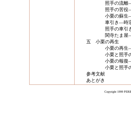
照手の流離―道
照手の苦役―
小栗の蘇生―餓
車引き―時宗
照手の車引き―
関寺たま屋―タ
五 小栗の再生
小栗の再生―
小栗と照手の再
小栗の報復―語ら
小栗と照手の往
参考文献
あとがき
Copyright 1999 PERIK