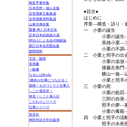
相良亨著作集
日本思想・個人全集
●目次●
近世儒家文集集成
はじめに
近世儒家資料集成
序章―構造・語り・
山東京傳全集
叢書 禅と日本文化
一 小栗の誕生
定本日本絵画論大成
小栗の誕生―本
明治人による近代朝鮮論
英雄小栗―スサ
新訂日本名所図会集
小栗の不調―禁
新聞資料
二 小栗と照手の出
文芸・随筆
小栗の追放―
実用書
後藤左衛門―小
一般書
横山一族―辺
なるにはBooks
小栗と照手の契
5教科が仕事につながる！
探検！ものづくりと仕事人
三 小栗の死
しごと場見学！
小栗の処罰―鬼
発見！しごと偉人伝
三郎の自覚―暗
こだわりシリーズ
照手の夢―夢語
仕事シリーズ
小栗の毒殺―横
至言社
四 小栗と照手の流
神田外語大学出版局
照手の水死刑―