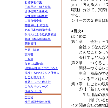
相良亨著作集
人」「考える人」「
日本思想・個人全集
職種に分けて、実際
近世儒家文集集成
する。
近世儒家資料集成
シリーズの２巻目は
山東京傳全集
叢書 禅と日本文化
定本日本絵画論大成
●目次●
明治人による近代朝鮮論
はじめに
新訂日本名所図会集
第１章 「会社」っ
新聞資料
会社ってなんだ
文芸・随筆
どんなことをして
実用書
会社ではどんな人
一般書
第２章 「つくるし
なるにはBooks
開発―つくるレシ
5教科が仕事につながる！
探検！ものづくりと仕事人
生産―商品ができ
しごと場見学！
つくるモノはいろ
発見！しごと偉人伝
第３章 しごとの現
こだわりシリーズ
①【「新しい素材
仕事シリーズ
生活用品の素材研
至言社
［似ている仕事を比
神田外語大学出版局
イオ関連会社の生物