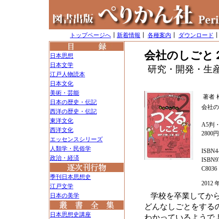
トップページへ
┃
新着情報
┃
各種案内
┃
ダウンロード
会社のしごと
日本思想
日本文学
研究・開発・生
江戸人物読本
日本文化
美術・芸能
著者
日本の歴史・伝記
会社の
西洋の歴史・伝記
東洋文化
A5判・
西洋文化
2800
エッセンスシリーズ
人類学・民俗学
ISBN4-
政治・経済
ISBN97
C8036
季刊日本思想史
201
江戸文学
学校を卒業してか
日本の美学
どんなしごとをする
日本思想史講座
わかっているようで