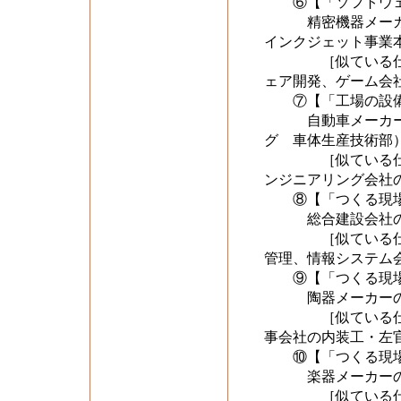
⑥【「ソフトウェ
精密機器メーカー
インクジェット事業
［似ている仕事を比
ェア開発、ゲーム会
⑦【「工場の設備
自動車メーカーの
グ 車体生産技術部
［似ている仕事を比
ンジニアリング会社
⑧【「つくる現場
総合建設会社の施
［似ている仕事を比
管理、情報システム
⑨【「つくる現場
陶器メーカーの製
［似ている仕事を比
事会社の内装工・左
⑩【「つくる現場
楽器メーカーの製
［似ている仕事を比