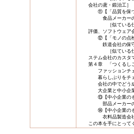
会社の鳶・鍛治工］
⑪【「品質を保つ
食品メーカーの品
［似ている仕事を比
評価、ソフトウェア
⑫【「モノの点検
鉄道会社の保守管
［似ている仕事を比
ステム会社のカスタ
第４章 「つくるし
ファッションチェ
暮らしぶりをチェ
会社の中でどう成
大企業と中小企業
⑬【中小企業のも
部品メーカーの切
⑭【中小企業のも
衣料品製造会社の
この本を手にとって