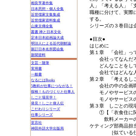
相良亨著作集
人」「考える人」「
日本思想・個人全集
職種に分けて、実際
近世儒家文集集成
する。
近世儒家資料集成
シリーズの３巻目は
山東京傳全集
叢書 禅と日本文化
定本日本絵画論大成
●目次●
明治人による近代朝鮮論
はじめに
新訂日本名所図会集
第１章 「会社」っ
新聞資料
会社ってなんだ
文芸・随筆
どんなことをして
実用書
会社ではどんな人
一般書
第２章 「考えるし
なるにはBooks
会社の中の企画職
5教科が仕事につながる！
探検！ものづくりと仕事人
モノやサービスの
しごと場見学！
モノやサービスの
発見！しごと偉人伝
第３章 しごとの現
こだわりシリーズ
①【「衣食住に関
仕事シリーズ
飲料メーカーの商
至言社
ケティング部商品担
神田外語大学出版局
［似ている仕事を比