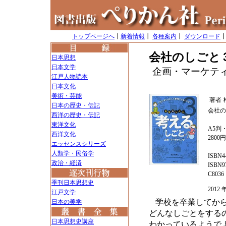
トップページへ
┃
新着情報
┃
各種案内
┃
ダウンロード
会社のしごと
日本思想
日本文学
企画・マーケテ
江戸人物読本
日本文化
美術・芸能
著者
日本の歴史・伝記
会社の
西洋の歴史・伝記
東洋文化
A5判・
西洋文化
2800
エッセンスシリーズ
人類学・民俗学
ISBN4-
政治・経済
ISBN97
C8036
季刊日本思想史
201
江戸文学
学校を卒業してか
日本の美学
どんなしごとをする
日本思想史講座
わかっているようで