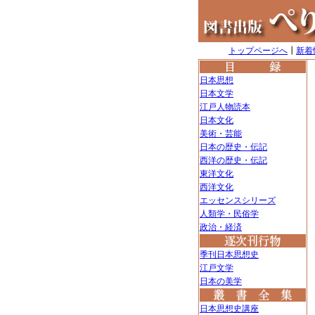
トップページへ
┃
新着
日本思想
日本文学
江戸人物読本
日本文化
美術・芸能
日本の歴史・伝記
西洋の歴史・伝記
東洋文化
西洋文化
エッセンスシリーズ
人類学・民俗学
政治・経済
季刊日本思想史
江戸文学
日本の美学
日本思想史講座