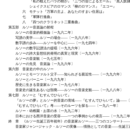
『私の植えたバラの樹が』『三つの音によるエール』『黒人奴隷
シェイクスピアのロマンス『柳のロマンス』『エコー』
六 モテット『万軍の主よ、あなたのすまい住居は』
七 『軍隊行進曲』
八 『四つのクラリネット二重奏曲』
第五部 ルソー音楽論の射程
ルソーの音楽的模倣論〔一九六二年〕
写譜の美学――ルソーの場合――〔一九六八年〕
数字譜の歩み――ルソーを中心に――〔一九七四年〕
ルソーの数字記譜法の提唱〔一九九六年〕
ルソーの誇大妄想狂的発明の真実と現実〔一九九六年〕
ルソーの音楽観〔一九七五年〕
ルソーの先見 音楽論〔一九九六年〕
第六部 音楽史の中のルソー
ルソーとモーツァルト父子――知られざる親近性――〔一九九六年〕
ルソーとバーニー〔一九六九年〕
歴史に生きる音楽家ルソー〔一九七八年〕
音楽史の誕生あるいは頽廃――ルソーの音楽史観――〔一九八八年〕
第七部 ルソーと『むすんでひらいて』
『ルソーの夢』とルソー的音楽の境域――『むすんでひらいて』論――〔
『むすんでひらいて』考――そのルーツを探る――〔一九八一年〕
ルソー・幼稚園・お茶の水〔一九九二年〕
日本における西洋音楽の受容――一つの事例からの発言――〔一九九二
終 章 《ルソー生誕三百年祝年》の音楽家ルソー――三つのコンサート―
音楽家ジャン=ジャック・ルソーの実像――情熱としての音楽――生誕三