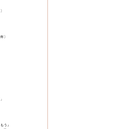
年〕
年〕
」
もう』