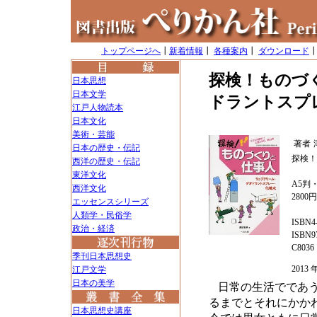
トップページへ
┃
新着情報
┃
各種案内
┃
ダウンロード
探検！ものづ
日本思想
日本文学
ドラントスプ
江戸人物読本
日本文化
美術・芸能
著者
日本の歴史・伝記
探検！
西洋の歴史・伝記
東洋文化
A5判・
西洋文化
2800
エッセンスシリーズ
人類学・民俗学
ISBN4-
政治・経済
ISBN97
C8036
季刊日本思想史
201
江戸文学
日本の美学
日常の生活でであ
るまでとそれにかか
日本思想史講座