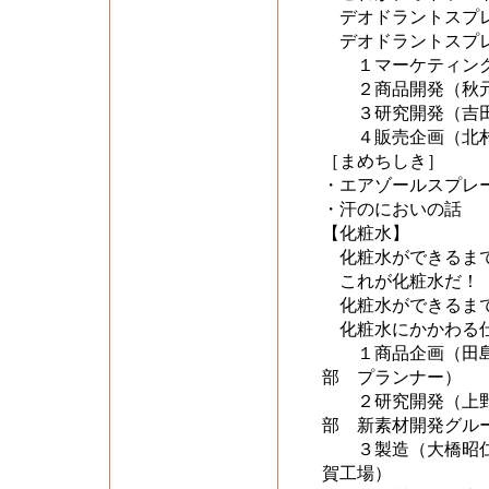
デオドラントスプレ
デオドラントスプレ
１マーケティング
２商品開発（秋元
３研究開発（吉田
４販売企画（北村
［まめちしき］
・エアゾールスプレ
・汗のにおいの話
【化粧水】
化粧水ができるまで
これが化粧水だ！
化粧水ができるまで
化粧水にかかわる
１商品企画（田島奏
部 プランナー）
２研究開発（上野
部 新素材開発グル
３製造（大橋昭仁さ
賀工場）