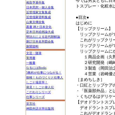
今では男女ともに日
相良亨著作集
トスプレー・化粧水
日本思想・個人全集
近世儒家文集集成
●目次●
近世儒家資料集成
山東京傳全集
はじめに
叢書 禅と日本文化
【リップクリーム】
定本日本絵画論大成
リップクリームがで
明治人による近代朝鮮論
これがリップクリ
新訂日本名所図会集
リップクリームがで
新聞資料
リップクリームにか
文芸・随筆
１商品企画（久野
実用書
２研究開発（嶋崎
一般書
なるにはBooks
３製造（岡田治之
5教科が仕事につながる！
４営業（岩崎優さ
探検！ものづくりと仕事人
［まめちしき］
しごと場見学！
・口紅とリップケア
発見！しごと偉人伝
・「医薬部外品」と
こだわりシリーズ
・くちびるはデリケ
仕事シリーズ
【デオドラントスプ
至言社
デオドラントスプレ
神田外語大学出版局
これがデオドラン