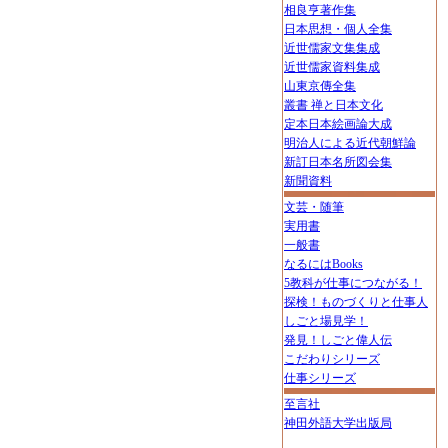
相良亨著作集
日本思想・個人全集
近世儒家文集集成
近世儒家資料集成
山東京傳全集
叢書 禅と日本文化
定本日本絵画論大成
明治人による近代朝鮮論
新訂日本名所図会集
新聞資料
文芸・随筆
実用書
一般書
なるにはBooks
5教科が仕事につながる！
探検！ものづくりと仕事人
しごと場見学！
発見！しごと偉人伝
こだわりシリーズ
仕事シリーズ
至言社
神田外語大学出版局