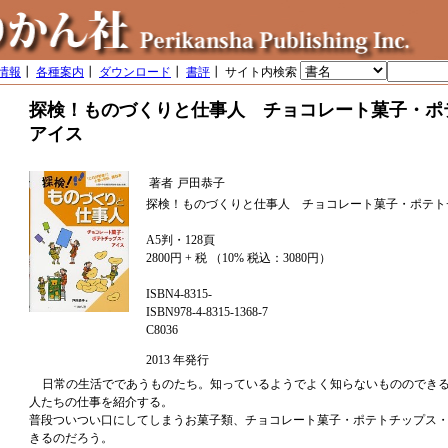
情報
┃
各種案内
┃
ダウンロード
┃
書評
┃ サイト内検索
探検！ものづくりと仕事人 チョコレート菓子・ポ
アイス
著者
戸田恭子
探検！ものづくりと仕事人 チョコレート菓子・ポテト
A5判・128頁
2800円 + 税 （10% 税込：3080円）
ISBN4-8315-
ISBN978-4-8315-1368-7
C8036
2013 年発行
日常の生活でであうものたち。知っているようでよく知らないもののでき
人たちの仕事を紹介する。
普段ついつい口にしてしまうお菓子類、チョコレート菓子・ポテトチップス
きるのだろう。