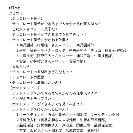
●目次●
はじめに
【チョコレート菓子】
チョコレート菓子ができるまで＆かかわる仕事人ＭＡＰ
これがチョコレート菓子だ！
チョコレート菓子ができるまでを見てみよう！
チョコレート菓子にかかわる仕事人！
１商品開発（村尾雄一さん＝ロッテ 商品開発部）
２研究（福井千晶さん＝ロッテ 中央研究所 チョコ・焼菓子研究部）
３生産技術（阿部哲大さん＝ロッテ 浦和工場 生産技術課）
４営業（小林祐介さん＝ロッテ 営業本部）
［まめちしき］
・チョコレートの原材料はどんなもの？
・チョコレートの歴史
・チョコレートは健康にいいの？
【ポテトチップス】
ポテトチップスができるまで＆かかわる仕事人ＭＡＰ
これがポテトチップスだ！
ポテトチップスができるまでを見てみよう！
ポテトチップスにかかわる仕事人！
１マーケティング（石原亜希子さん＝湖池屋 マーケティング部）
２原料仕入れ（長谷友和さん＝湖池屋 生産本部原料部）
３品質保証（沼尻和也さん＝湖池屋 関東工場 品質保証室）
４営業（坂宜晃さん＝湖池屋 広域営業部 量販課）