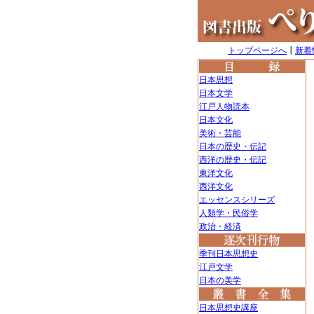
トップページへ
┃
新着
日本思想
日本文学
江戸人物読本
日本文化
美術・芸能
日本の歴史・伝記
西洋の歴史・伝記
東洋文化
西洋文化
エッセンスシリーズ
人類学・民俗学
政治・経済
季刊日本思想史
江戸文学
日本の美学
日本思想史講座