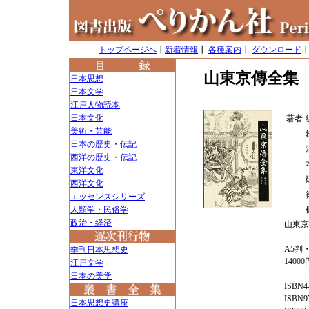
トップページへ
┃
新着情報
┃
各種案内
┃
ダウンロード
山東京傳全集
日本思想
日本文学
江戸人物読本
日本文化
著者
美術・芸能
日本の歴史・伝記
西洋の歴史・伝記
東洋文化
西洋文化
エッセンスシリーズ
人類学・民俗学
政治・経済
山東京
A5判・
季刊日本思想史
1400
江戸文学
日本の美学
ISBN4
ISBN97
日本思想史講座