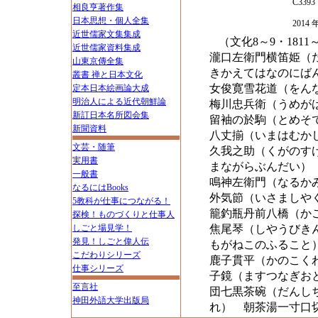
C3393
相良亨著作集
日本思想・個人全集
201
近世儒家文集集成
（文化8～9・1811～
近世儒家資料集成
瀧口左衛門横笛姫（
山東京傳全集
きかえてはなのにば
叢書 禅と日本文化
女俊寛雪花道（をん
定本日本絵画論大成
明治人による近代朝鮮論
梅川忠兵衛（うめが
新訂日本名所図会集
留袖の於駒（とめそ
新聞資料
八丈揃（いまはむか
文芸・随筆
久我之助（くがのす
実用書
まながらぶんだい）
一般書
鳴神左衛門（なるか
なるにはBooks
外気節（いさましや
5教科が仕事につながる！
籠釣瓶丹前八橋（か
探検！ものづくりと仕事人
しごと場見学！
焦尾琴（しやうびき
発見！しごと偉人伝
もがねこのふること
こだわりシリーズ
鹿子貫平（かのこく
仕事シリーズ
子鏡（ますつなぎお
至言社
団七黒茶碗（だんし
神田外語大学出版局
れ） 朝茶湯一寸口