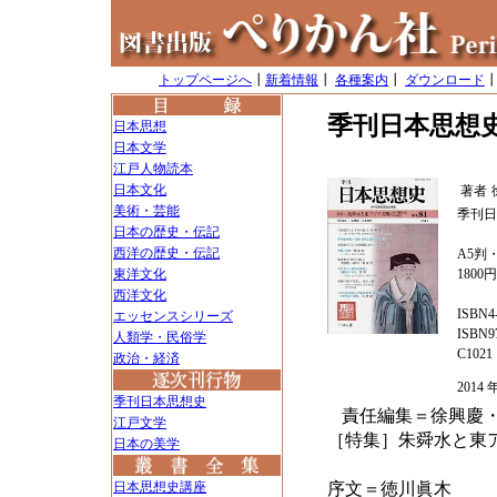
トップページへ
┃
新着情報
┃
各種案内
┃
ダウンロード
季刊日本思想史
日本思想
日本文学
江戸人物読本
日本文化
著者
美術・芸能
季刊日
日本の歴史・伝記
西洋の歴史・伝記
A5判・
東洋文化
1800
西洋文化
ISBN4-
エッセンスシリーズ
ISBN97
人類学・民俗学
C1021
政治・経済
201
季刊日本思想史
責任編集＝徐興慶
江戸文学
［特集］朱舜水と東
日本の美学
日本思想史講座
序文＝徳川眞木