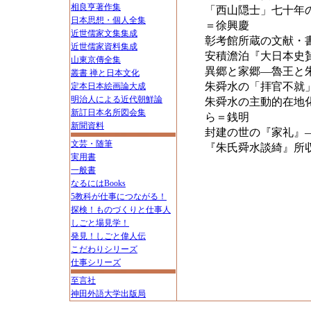
相良亨著作集
「西山隠士」七十年
日本思想・個人全集
＝徐興慶
近世儒家文集集成
彰考館所蔵の文献・
近世儒家資料集成
安積澹泊『大日本史
山東京傳全集
異郷と家郷―魯王と
叢書 禅と日本文化
朱舜水の「拝官不就
定本日本絵画論大成
明治人による近代朝鮮論
朱舜水の主動的在地
新訂日本名所図会集
ら＝銭明
新聞資料
封建の世の『家礼』
文芸・随筆
『朱氏舜水談綺』所
実用書
一般書
なるにはBooks
5教科が仕事につながる！
探検！ものづくりと仕事人
しごと場見学！
発見！しごと偉人伝
こだわりシリーズ
仕事シリーズ
至言社
神田外語大学出版局