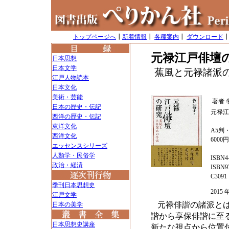
トップページへ
┃
新着情報
┃
各種案内
┃
ダウンロード
元禄江戸俳壇
日本思想
日本文学
蕉風と元禄諸派
江戸人物読本
日本文化
美術・芸能
著者
日本の歴史・伝記
元禄江
西洋の歴史・伝記
東洋文化
A5判・
西洋文化
6000
エッセンスシリーズ
人類学・民俗学
ISBN4-
政治・経済
ISBN97
C3091
季刊日本思想史
201
江戸文学
元禄俳諧の諸派と
日本の美学
諧から享保俳諧に至
日本思想史講座
新たな視点から位置