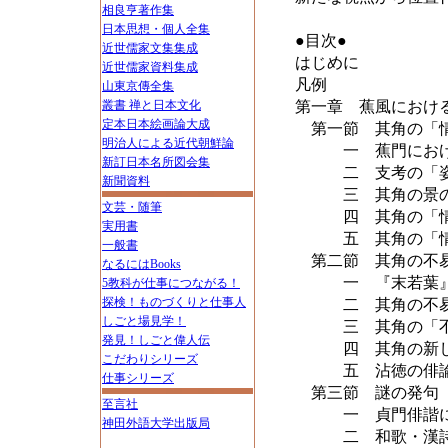
相良亨著作集
日本思想・個人全集
●目次●
近世儒家文集集成
はじめに
近世儒家資料集成
凡例
山東京傳全集
叢書 禅と日本文化
第一章 蕉風におけ
定本日本絵画論大成
第一節 其角の「
明治人による近代朝鮮論
一 蕉門におけ
新訂日本名所図会集
二 支考の「姿
新聞資料
三 其角の景の
文芸・随筆
四 其角の「情
実用書
五 其角の「情
一般書
第二節 其角の不
なるにはBooks
一 『末若葉』跋
5教科が仕事につながる！
探検！ものづくりと仕事人
二 其角の不易
しごと場見学！
三 其角の「不
発見！しごと偉人伝
四 其角の新し
こだわりシリーズ
五 沾徳の俳論
仕事シリーズ
第三節 謎の発句
至言社
一 貞門俳諧にお
神田外語大学出版局
二 和歌・漢詩