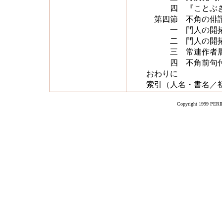
四 『ことぶき
第四節 不角の俳諧
一 門人の開拓（
二 門人の開拓（
三 常連作者層
四 不角前句付興
おわりに
索引（人名・書名／
Copyright 1999 PERIK