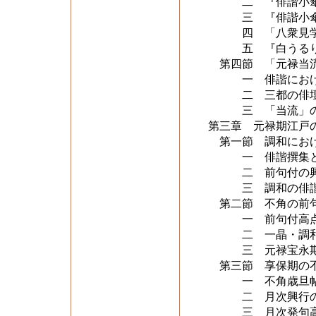
二 『俳諧小傘
三 『俳諧小傘
四 「八衆見学」
五 『白うるり
第四節 「元禄当
一 俳諧におけ
二 三都の俳壇
三 「当流」の
第三章 元禄期江戸
第一節 調和におけ
一 俳諧撰集と前
二 前句付の興
三 調和の俳諧活
第二節 不角の前句
一 前句付高点
二 一晶・調和
三 元禄宝永期
第三節 享保期の不
一 不角歳旦帖
二 月次興行の
三 月次発句高