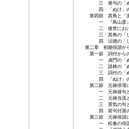
三 発句の「ぬ
四 「ぬけ」の
第四節 其角と「
一 『鳥山彦』
二 後世における
三 其角の「し
四 沾徳の「し
第二章 初期俳諧か
第一節 詞付からの
一 貞門の「ぬ
二 談林の「ぬ
三 詞付の「ぬ
四 「ぬけ」の
第二節 元禄俳壇に
一 元禄疎句と
二 元禄当流と蕉
三 景気の句と
四 前句付派の
第三節 元禄俳諧に
一 松春の俳諧