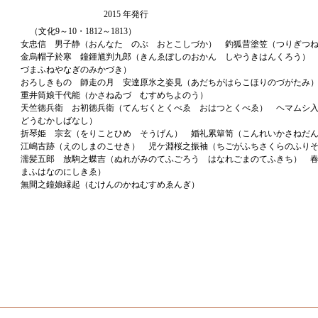
2015 年発行
（文化9～10・1812～1813）
女忠信 男子静（おんなたゞのぶ おとこしづか） 釣狐昔塗笠（つりぎつ
金烏帽子於寒 鐘鍾馗判九郎（きんゑぼしのおかん しやうきはんくろう）
づまふねやなぎのみかづき）
おろしきもの 師走の月 安達原氷之姿見（あだちがはらこほりのづがたみ
重井筒娘千代能（かさねゐづゝむすめちよのう）
天竺徳兵衛 お初徳兵衛（てんぢくとくべゑ おはつとくべゑ） ヘマムシ
どうむかしばなし）
折琴姫 宗玄（をりことひめ そうげん） 婚礼累簞笥（こんれいかさねだ
江嶋古跡（えのしまのこせき） 児ケ淵桜之振袖（ちごがふちさくらのふり
濡髪五郎 放駒之蝶吉（ぬれがみのてふごろう はなれごまのてふきち） 
まふはなのにしきゑ）
無間之鐘娘縁起（むけんのかねむすめゑんぎ）