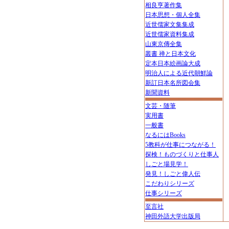
相良亨著作集
日本思想・個人全集
近世儒家文集集成
近世儒家資料集成
山東京傳全集
叢書 禅と日本文化
定本日本絵画論大成
明治人による近代朝鮮論
新訂日本名所図会集
新聞資料
文芸・随筆
実用書
一般書
なるにはBooks
5教科が仕事につながる！
探検！ものづくりと仕事人
しごと場見学！
発見！しごと偉人伝
こだわりシリーズ
仕事シリーズ
至言社
神田外語大学出版局