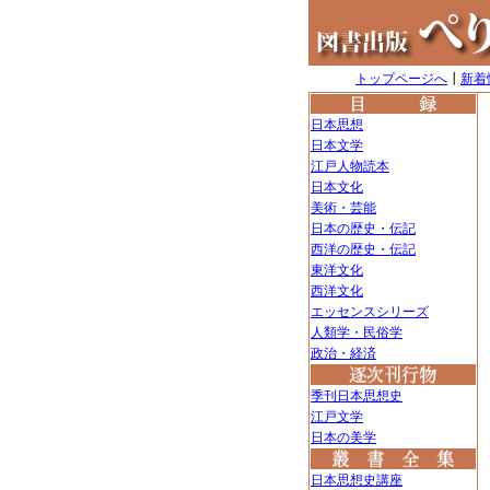
トップページへ
┃
新着
日本思想
日本文学
江戸人物読本
日本文化
美術・芸能
日本の歴史・伝記
西洋の歴史・伝記
東洋文化
西洋文化
エッセンスシリーズ
人類学・民俗学
政治・経済
季刊日本思想史
江戸文学
日本の美学
日本思想史講座