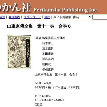
情報
┃
各種案内
┃
ダウンロード
┃
書評
┃ サイト内検索
山東京傳全集 第十一巻 合巻６
著者
編集委員＝水野稔
鈴木重三
清水正男
本田康雄
延広真治
徳田武
棚橋正博
山東京傳全集 第十一巻 合巻６
A5判・496頁
14000円 + 税 （10% 税込：15400円）
ISBN4-8315-
ISBN978-4-8315-1410-3
C3393