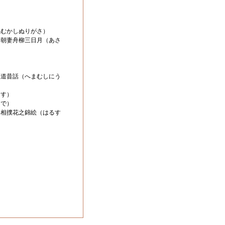
ねむかしぬりがさ）
 朝妻舟柳三日月（あさ
）
入道昔話（へまむしにう
んす）
そで）
春相撲花之錦絵（はるす