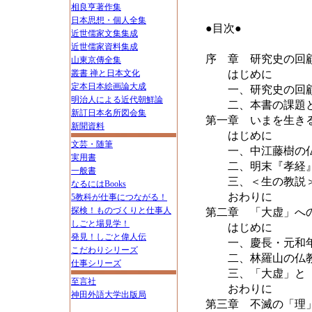
相良亨著作集
日本思想・個人全集
●目次●
近世儒家文集集成
近世儒家資料集成
序 章 研究史の回
山東京傳全集
叢書 禅と日本文化
はじめに
定本日本絵画論大成
一、研究史の回
明治人による近代朝鮮論
二、本書の課題
新訂日本名所図会集
第一章 いまを生き
新聞資料
はじめに
文芸・随筆
一、中江藤樹の仏
実用書
二、明末『孝経』
一般書
三、＜生の教説＞
なるにはBooks
おわりに
5教科が仕事につながる！
探検！ものづくりと仕事人
第二章 「大虚」へ
しごと場見学！
はじめに
発見！しごと偉人伝
一、慶長・元和年
こだわりシリーズ
二、林羅山の仏教
仕事シリーズ
三、「大虚」と「
至言社
おわりに
神田外語大学出版局
第三章 不滅の「理