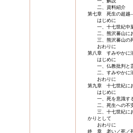
一、解説
二、資料紹介
第七章 死生の超越
はじめに
一、十七世紀中葉
二、熊沢蕃山にお
三、熊沢蕃山の
おわりに
第八章 すみやかに
はじめに
一、仏教批判と霊
二、すみやかに消
おわりに
第九章 十七世紀に
はじめに
一、死を意識す
二、死生への不安
三、十七世紀におけ
かりとして
おわりに
終 章 老い／死／