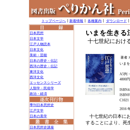
トップページへ
┃
新着情報
┃
各種案内
┃
ダウンロード
いまを生きる
日本思想
日本文学
十七世紀におけ
江戸人物読本
日本文化
美術・芸能
著者
日本の歴史・伝記
いまを
西洋の歴史・伝記
東洋文化
A5判・
西洋文化
4800
エッセンスシリーズ
人類学・民俗学
ISBN4-
政治・経済
ISBN97
C1021
季刊日本思想史
201
江戸文学
十七世紀の日本に
日本の美学
することにより、死
日本思想史講座