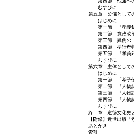
第四節 他藩への
むすびに
第五章 公儀として
はじめに
第一節 『孝義録
第二節 寛政改革
第三節 異例の「
第四節 孝行奇特
第五節 『孝義録
むすびに
第六章 主体として
はじめに
第一節 「孝子伝
第二節 『人物誌
第三節 『人物誌
第四節 『人物誌
むすびに
終 章 道徳文化史
【附録】近世出版「
あとがき
索引