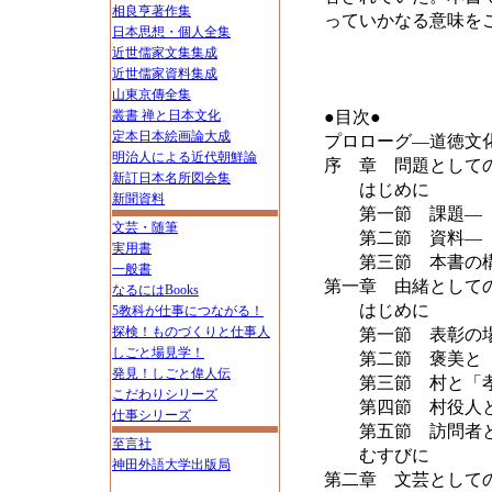
相良亨著作集
っていかなる意味を
日本思想・個人全集
近世儒家文集集成
近世儒家資料集成
山東京傳全集
叢書 禅と日本文化
●目次●
定本日本絵画論大成
プロローグ―道徳文
明治人による近代朝鮮論
序 章 問題として
新訂日本名所図会集
はじめに
新聞資料
第一節 課題―「
文芸・随筆
第二節 資料―「
実用書
第三節 本書の
一般書
第一章 由緒として
なるにはBooks
はじめに
5教科が仕事につながる！
探検！ものづくりと仕事人
第一節 表彰の場
しごと場見学！
第二節 褒美と「
発見！しごと偉人伝
第三節 村と「孝
こだわりシリーズ
第四節 村役人と
仕事シリーズ
第五節 訪問者と
至言社
むすびに
神田外語大学出版局
第二章 文芸として