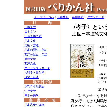
トップページへ
┃
新着情報
┃
各種案内
┃
ダウンロード
〈孝子〉とい
日本思想
日本文学
近世日本道徳文
江戸人物読本
日本文化
美術・芸能
著者
日本の歴史・伝記
〈孝子
西洋の歴史・伝記
東洋文化
A5判・
西洋文化
3800
エッセンスシリーズ
人類学・民俗学
ISBN4-
政治・経済
ISBN97
C1021
季刊日本思想史
201
江戸文学
「孝行な子」を意
日本の美学
府が行ってきた顕彰
日本思想史講座
容されていた。本書