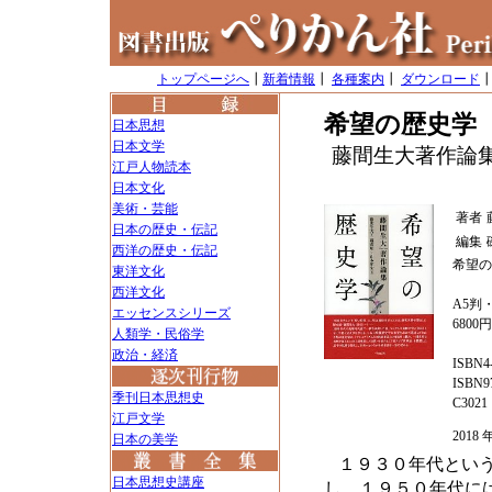
トップページへ
┃
新着情報
┃
各種案内
┃
ダウンロード
希望の歴史学
日本思想
日本文学
藤間生大著作論
江戸人物読本
日本文化
美術・芸能
著者
日本の歴史・伝記
編集
西洋の歴史・伝記
希望の
東洋文化
西洋文化
A5判・
エッセンスシリーズ
6800
人類学・民俗学
政治・経済
ISBN4-
ISBN97
季刊日本思想史
C3021
江戸文学
201
日本の美学
１９３０年代とい
日本思想史講座
し、１９５０年代に