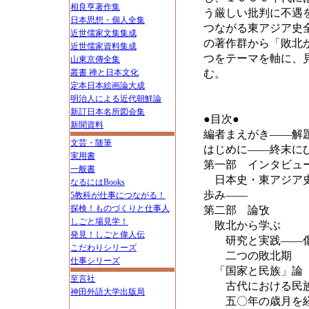
相良亨著作集
う厳しい批判に不遇
日本思想・個人全集
つながる東アジア史
近世儒家文集集成
の著作群から「敗北
近世儒家資料集成
つをテーマを軸に、
山東京傳全集
叢書 禅と日本文化
む。
定本日本絵画論大成
明治人による近代朝鮮論
新訂日本名所図会集
●目次●
新聞資料
編者まえがき――解
文芸・随筆
はじめに――終末に
実用書
第一部 インタビュ
一般書
日本史・東アジア史
なるにはBooks
歩み――
5教科が仕事につながる！
探検！ものづくりと仕事人
第二部 論攷
しごと場見学！
敗北から学ぶ
発見！しごと偉人伝
研究と実践――傷
こだわりシリーズ
二つの敗北期
仕事シリーズ
「国家と民族」論
至言社
古代における民族
神田外語大学出版局
五〇年の歳月を経