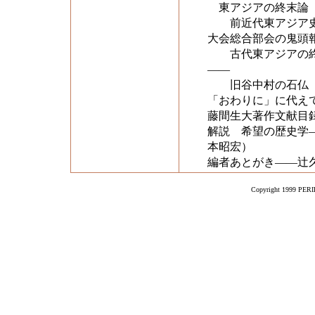
東アジアの終末論
前近代東アジア史研
大会総合部会の鬼頭
古代東アジアの終
――
旧谷中村の石仏
「おわりに」に代え
藤間生大著作文献目
解説 希望の歴史学
本昭宏）
編者あとがき――辻
Copyright 1999 PERIK