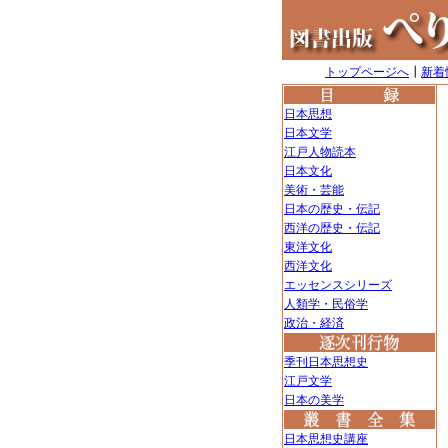
トップページへ
┃
新着
日本思想
日本文学
江戸人物読本
日本文化
美術・芸能
日本の歴史・伝記
西洋の歴史・伝記
東洋文化
西洋文化
エッセンスシリーズ
人類学・民俗学
政治・経済
季刊日本思想史
江戸文学
日本の美学
日本思想史講座