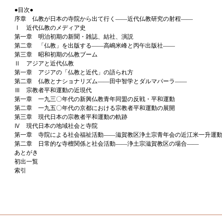
●目次●
序章 仏教が日本の寺院から出て行く――近代仏教研究の射程――
Ⅰ 近代仏教のメディア史
第一章 明治初期の新聞・雑誌、結社、演説
第二章 「仏教」を出版する――高嶋米峰と丙午出版社――
第三章 昭和初期の仏教ブーム
Ⅱ アジアと近代仏教
第一章 アジアの「仏教と近代」の語られ方
第二章 仏教とナショナリズム――田中智学とダルマパーラ――
Ⅲ 宗教者平和運動の近現代
第一章 一九三〇年代の新興仏教青年同盟の反戦・平和運動
第二章 一九五〇年代の京都における宗教者平和運動の展開
第三章 現代日本の宗教者平和運動の軌跡
Ⅳ 現代日本の地域社会と寺院
第一章 寺院による社会福祉活動――滋賀教区浄土宗青年会の近江米一升運
第二章 日常的な寺檀関係と社会活動――浄土宗滋賀教区の場合――
あとがき
初出一覧
索引