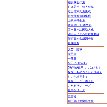
相良亨著作集
日本思想・個人全集
近世儒家文集集成
近世儒家資料集成
山東京傳全集
叢書 禅と日本文化
定本日本絵画論大成
明治人による近代朝鮮論
新訂日本名所図会集
新聞資料
文芸・随筆
実用書
一般書
なるにはBooks
5教科が仕事につながる！
探検！ものづくりと仕事人
しごと場見学！
発見！しごと偉人伝
こだわりシリーズ
仕事シリーズ
至言社
神田外語大学出版局