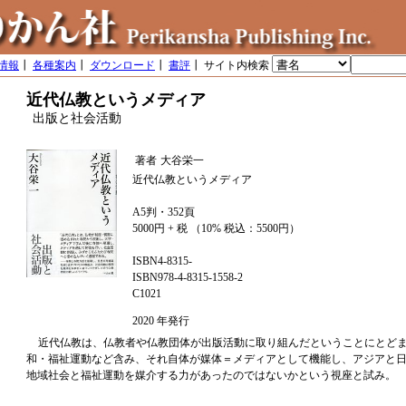
情報
┃
各種案内
┃
ダウンロード
┃
書評
┃ サイト内検索
近代仏教というメディア
出版と社会活動
著者
大谷栄一
近代仏教というメディア
A5判・352頁
5000円 + 税 （10% 税込：5500円）
ISBN4-8315-
ISBN978-4-8315-1558-2
C1021
2020 年発行
近代仏教は、仏教者や仏教団体が出版活動に取り組んだということにとど
和・福祉運動など含み、それ自体が媒体＝メディアとして機能し、アジアと
地域社会と福祉運動を媒介する力があったのではないかという視座と試み。