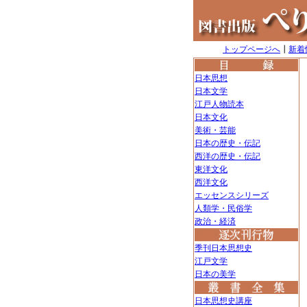
トップページへ
┃
新着
日本思想
日本文学
江戸人物読本
日本文化
美術・芸能
日本の歴史・伝記
西洋の歴史・伝記
東洋文化
西洋文化
エッセンスシリーズ
人類学・民俗学
政治・経済
季刊日本思想史
江戸文学
日本の美学
日本思想史講座