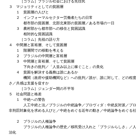
［コラム］ブラジル社会における先住民
３ マジョリティとしての貧困層
１ 貧困層の人びと
２ インフォーマルセクター労働者たちの日常
都市部の貧困層、北部北東部の貧困層／ある市場の一日
３ 農村部から都市部への移住と貧困認識
相対的な貧困認識
［コラム］先祖の語り方
４ 中間層と富裕層、そして貧困層
１ 階層間での移動を考える
２ ブラジルの中間層と富裕層
３ 中間層と富裕層、そして貧困層
下向きの批判／「人並み以上に稼ぐこと」の美化
４ 貧困を解決する義務は誰にあるか
機関（政府や援助機関など）への批判／誰が、誰に対して、どの程度
さ／共感は支援を促すか
［コラム］ジェンダー間の不平等
５ 社会問題と格差
１ 中絶への警告
人工中絶と法／ブラジルの中絶論争／プロヴィダ：中絶反対派／プロ
非刑罰対象化を求める人びと／中絶をめぐる近年の動き／中絶論争をめぐる
２ ブラジルの人種論争
ブラジルの人種論争の歴史／移民受け入れと「ブラジルらしさ」／人
治化