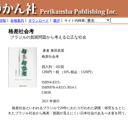
情報
┃
各種案内
┃
ダウンロード
┃
書評
┃ サイト内検索
格差社会考
ブラジルの貧困問題から考える公正な社会
著者
奥田若菜
格差社会考
四六判・182頁
1200円 + 税 （10% 税込：1320円）
ISBN4-8315-
ISBN978-4-8315-3014-1
C0030
2021 年発行
格差社会といわれるブラジルで20年にわたり行われた調査・研究をもとに
れたブラジル社会から格差・貧困が見えにくい日本社会のあるべき姿を問う