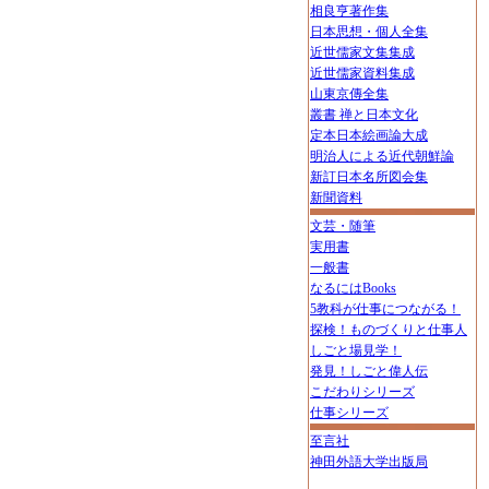
相良亨著作集
日本思想・個人全集
近世儒家文集集成
近世儒家資料集成
山東京傳全集
叢書 禅と日本文化
定本日本絵画論大成
明治人による近代朝鮮論
新訂日本名所図会集
新聞資料
文芸・随筆
実用書
一般書
なるにはBooks
5教科が仕事につながる！
探検！ものづくりと仕事人
しごと場見学！
発見！しごと偉人伝
こだわりシリーズ
仕事シリーズ
至言社
神田外語大学出版局