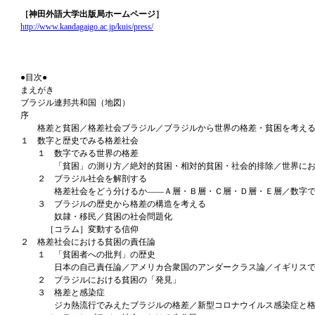
［神田外語大学出版局ホームページ］
http://www.kandagaigo.ac.jp/kuis/press/
●目次●
まえがき
ブラジル連邦共和国（地図）
序
格差と貧困／格差社会ブラジル／ブラジルから世界の格差・貧困を考え
１ 数字と歴史でみる格差社会
１ 数字でみる世界の格差
「貧困」の測り方／絶対的貧困・相対的貧困・社会的排除／世界にお
２ ブラジル社会を解剖する
格差社会をどう分けるか――Ａ層・Ｂ層・Ｃ層・Ｄ層・Ｅ層／数字で
３ ブラジルの歴史から格差の構造を考える
奴隷・移民／貧困の社会問題化
［コラム］変動する信仰
２ 格差社会における貧困の責任論
１ 「貧困者への批判」の歴史
日本の自己責任論／アメリカ合衆国のアンダークラス論／イギリスで
２ ブラジルにおける貧困の「発見」
３ 格差と感染症
ジカ熱流行でみえたブラジルの格差／新型コロナウイルス感染症と格