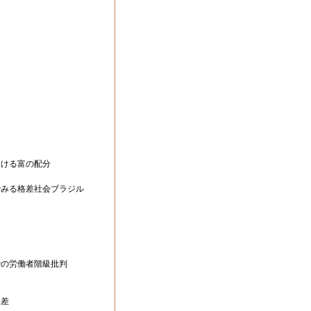
る
ける富の配分
みる格差社会ブラジル
の労働者階級批判
差