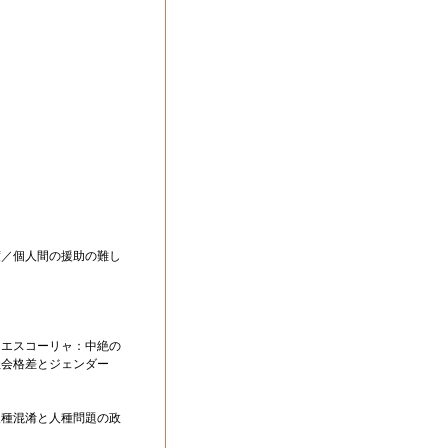
／個人間の援助の難し
エスコーリャ：中絶の
社会格差とジェンダー
種混淆と人種問題の政