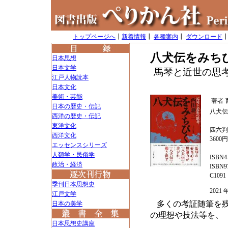
トップページへ
┃
新着情報
┃
各種案内
┃
ダウンロード
八犬伝をみち
日本思想
日本文学
馬琴と近世の思
江戸人物読本
日本文化
美術・芸能
著者
日本の歴史・伝記
八犬伝
西洋の歴史・伝記
東洋文化
四六判
西洋文化
3600
エッセンスシリーズ
人類学・民俗学
ISBN4-
政治・経済
ISBN97
C1091
季刊日本思想史
202
江戸文学
多くの考証随筆を
日本の美学
の理想や技法等を、
日本思想史講座