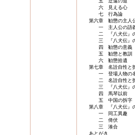
五 迂遠の道
六 見える心
七 行為論
第六章 勧懲の主人
一 主人公の語
二 『八犬伝』の
三 『八犬伝』の
四 勧懲の意義
五 勧懲と教訓
六 勧懲拾遺
第七章 名詮自性と
一 登場人物の
二 名詮自性と
三 『八犬伝』
四 馬琴以前
五 中国の拆字
第八章 『八犬伝』
一 同工異趣
二 倚伏
三 湊合
あとがき