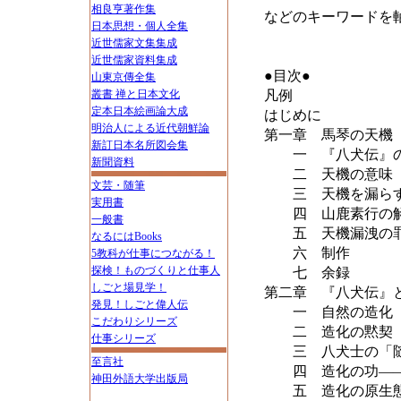
相良亨著作集
などのキーワードを
日本思想・個人全集
近世儒家文集集成
近世儒家資料集成
●目次●
山東京傳全集
叢書 禅と日本文化
凡例
定本日本絵画論大成
はじめに
明治人による近代朝鮮論
第一章 馬琴の天機
新訂日本名所図会集
一 『八犬伝』
新聞資料
二 天機の意味
文芸・随筆
三 天機を漏ら
実用書
四 山鹿素行の
一般書
五 天機漏洩の
なるにはBooks
六 制作
5教科が仕事につながる！
探検！ものづくりと仕事人
七 余録
しごと場見学！
第二章 『八犬伝』
発見！しごと偉人伝
一 自然の造化
こだわりシリーズ
二 造化の黙契
仕事シリーズ
三 八犬士の「
至言社
四 造化の功――
神田外語大学出版局
五 造化の原生