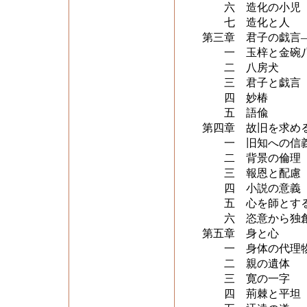
六 造化の小児
七 造化と人
第三章 君子の戯言
一 玉梓と金碗
二 八房犬
三 君子と戯言
四 妙椿
五 語偸
第四章 故旧を求め
一 旧知への信
二 背景の倫理
三 報恩と配慮
四 小説の意義
五 心を師とす
六 恣意から独
第五章 身と心
一 身体の代理
二 親の遺体
三 寛の一字
四 荊棘と平坦