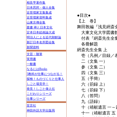
相良亨著作集
日本思想・個人全集
近世儒家文集集成
●目次●
近世儒家資料集成
【上 巻】
山東京傳全集
舞田敦編『浅見絅斎
叢書 禅と日本文化
大東文化大学図書館
定本日本絵画論大成
明治人による近代朝鮮論
付表『絅斎先生全
新訂日本名所図会集
各冊解題
新聞資料
絅斎先生全集 上
文芸・随筆
壱（凡例／目録／表
実用書
二（文集 一）
一般書
参（文集 二）
なるにはBooks
四（文集 三）
5教科が仕事につながる！
五（手簡）
探検！ものづくりと仕事人
しごと場見学！
六（箚録 上）
発見！しごと偉人伝
七（箚録 下）
こだわりシリーズ
八（答問）
仕事シリーズ
九（語録）
至言社
十（靖献遺言 一～
神田外語大学出版局
十一（靖献遺言 五