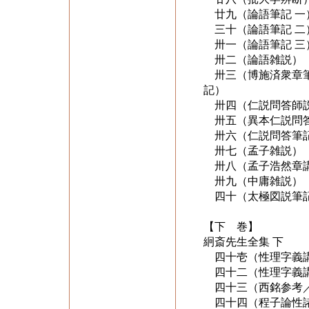
廿九（論語筆記 一
三十（論語筆記 二
卅一（論語筆記 三
卅二（論語雑説）
卅三（博施済衆章筆
記）
卅四（仁説問答師
卅五（異本仁説問答
卅六（仁説問答筆記
卅七（孟子雑説）
卅八（孟子浩然章
卅九（中庸雑説）
四十（太極図説筆
【下 巻】
絅斎先生全集 下
四十壱（性理字義講
四十二（性理字義講
四十三（西銘参考／
四十四（程子論性諸