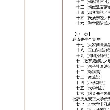
十二（靖献遺言 七
十三（靖献遺言講義
十四（忠孝類説／赤
十五（氏族辨證／
十六（聖学図講義／
【中 巻】
絅斎先生全集 中
十七（大家商量集
十八（玉山講義師
十九（拘幽操師説
廿（敬斎箴師説／敬
廿一（朱子社倉法
廿二（雑講義）
廿三（雑筆記）
廿四（小学雑説）
廿五（大学雑説）
廿六（絅斎先生朱批
批評浅見安正大学伝
廿七（辨大学非孔書
廿八（批大学辨断