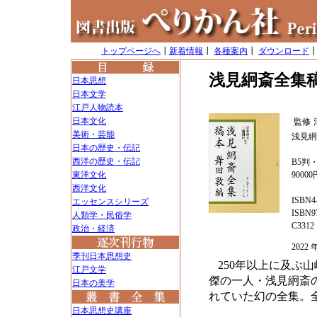
トップページへ
┃
新着情報
┃
各種案内
┃
ダウンロード
浅見絅斎全集
日本思想
日本文学
江戸人物読本
日本文化
監修
美術・芸能
浅見絅
日本の歴史・伝記
西洋の歴史・伝記
B5判
東洋文化
9000
西洋文化
ISBN4-
エッセンスシリーズ
ISBN97
人類学・民俗学
C3312
政治・経済
202
季刊日本思想史
250年以上に及ぶ
江戸文学
傑の一人・浅見絅斎
日本の美学
れていた幻の全集。
日本思想史講座