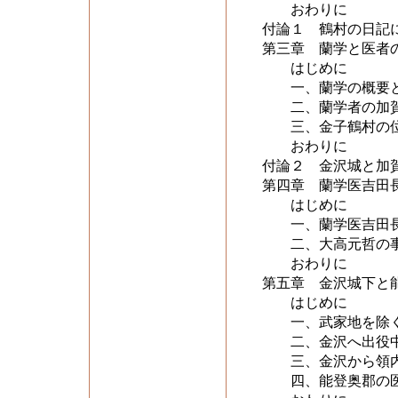
おわりに
付論１ 鶴村の日記
第三章 蘭学と医者
はじめに
一、蘭学の概要と
二、蘭学者の加賀
三、金子鶴村の位
おわりに
付論２ 金沢城と加
第四章 蘭学医吉田
はじめに
一、蘭学医吉田長
二、大高元哲の事
おわりに
第五章 金沢城下と
はじめに
一、武家地を除く
二、金沢へ出役中
三、金沢から領内
四、能登奥郡の医