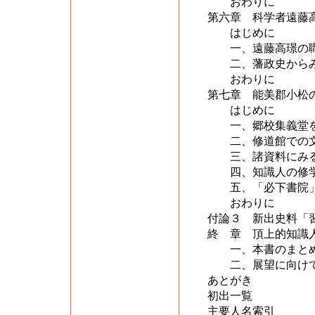
おわりに
第六章 科学者遠藤
はじめに
一、遠藤高璟の職
二、藩政史からみ
おわりに
第七章 能美郡小松
はじめに
一、郷校集義堂を
二、修道館での文
三、諸資料にみる
四、知識人の修学
五、「必下書院」
おわりに
付論３ 新出史料「
終 章 頂上的知識
一、本書のまとめ
二、展望に向け
あとがき
初出一覧
主要人名索引