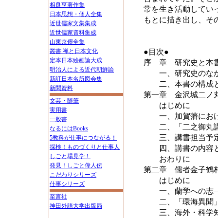
相良亨著作集
常を生き活動してい
日本思想・個人全集
もとに描き出し、そ
近世儒家文集集成
近世儒家資料集成
山東京傳全集
叢書 禅と日本文化
●目次●
定本日本絵画論大成
序 章 研究史と本
明治人による近代朝鮮論
一、研究史のな
新訂日本名所図会集
二、本書の構成と
新聞資料
第一章 金沢城二ノ
文芸・随筆
はじめに
実用書
一、加賀藩におけ
一般書
二、「二之御丸講
なるにはBooks
三、講書担当予定
5教科が仕事につながる！
探検！ものづくりと仕事人
四、講書の内容
しごと場見学！
おわりに
発見！しごと偉人伝
第二章 儒者金子鶴
こだわりシリーズ
はじめに
仕事シリーズ
一、蘭学への志―
至言社
二、「環海異聞」
神田外語大学出版局
三、海外・科学知