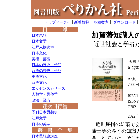
トップページへ
┃
新着情報
┃
各種案内
┃
ダウンロード
加賀藩知識人
日本思想
日本文学
近世社会と学者
江戸人物読本
日本文化
美術・芸能
著者
日本の歴史・伝記
加賀藩
西洋の歴史・伝記
東洋文化
A5判・
西洋文化
7000
エッセンスシリーズ
人類学・民俗学
ISBN4-
政治・経済
ISBN97
C3021
季刊日本思想史
202
江戸文学
近世屈指の雄藩で
日本の美学
藩士等の多くの知識
日本思想史講座
含まれていた。そこ