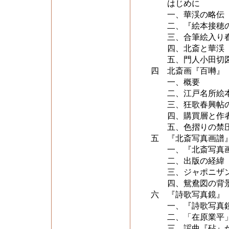
はじめに
一、華渓の略伝
二、『絵本接穂の
三、合筆絵入り春
四、北斎と華渓
五、門人小田切図
四 北斎画『百囀』
一、概要
二、江戸名所絵本
三、狂歌春興帖
四、購買層と作者
五、色摺りの禁
五 『北斎写真画譜
一、『北斎写真画
二、出版の経緯
三、ジャポニザン
四、鴛鴦図の背
六 『詩歌写真鏡』
一、『詩歌写真鏡
二、「在原業平」
三、謡曲『砧』か