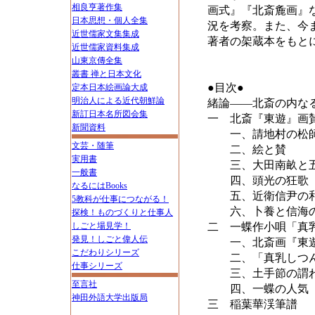
相良亨著作集
画式』『北斎麁画』
日本思想・個人全集
況を考察。また、今
近世儒家文集集成
著者の架蔵本をもと
近世儒家資料集成
山東京傳全集
叢書 禅と日本文化
●目次●
定本日本絵画論大成
明治人による近代朝鮮論
緒論――北斎の内な
新訂日本名所図会集
一 北斎『東遊』画
新聞資料
一、請地村の松
文芸・随筆
二、絵と賛
実用書
三、大田南畝と五
一般書
四、頭光の狂歌
なるにはBooks
五、近衛信尹の和
5教科が仕事につながる！
六、卜養と信海
探検！ものづくりと仕事人
しごと場見学！
二 一蝶作小唄「真
発見！しごと偉人伝
一、北斎画『東遊
こだわりシリーズ
二、「真乳しつん
仕事シリーズ
三、土手節の謂
至言社
四、一蝶の人気
神田外語大学出版局
三 稲葉華渓筆譜