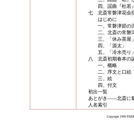
四、謡曲『杜若』
七 北斎常磐津花会
はじめに
一、常磐津節の流
二、北斎の常磐津
三、「休み茶屋
四、「源太」
五、「冷水売り
八 北斎初期春本の
一、概略
二、序文と口絵
三、絵
四、付文
初出一覧
あとがき――北斎に
人名索引
Copyright 1999 PERIK