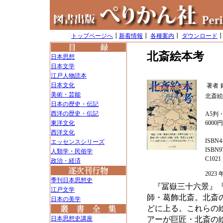
トップページへ
┃
新着情報
┃
各種案内
┃
ダウンロード
北斎絵本考
日本思想
日本文学
江戸人物読本
日本文化
著者
美術・芸能
北斎絵
日本の歴史・伝記
西洋の歴史・伝記
A5判・
東洋文化
6000
西洋文化
ISBN4-
エッセンスシリーズ
ISBN97
人類学・民俗学
C1021
政治・経済
202
季刊日本思想史
『冨嶽三十六景』
江戸文学
師・葛飾北斎。北斎
日本の美学
どに上る。これらの
日本思想史講座
アーが巨匠・北斎の