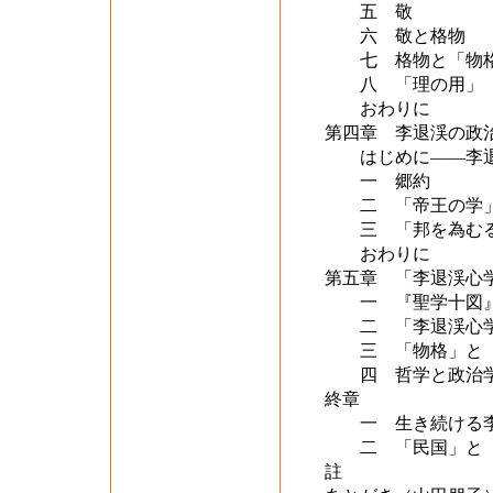
五 敬
六 敬と格物
七 格物と「物
八 「理の用」
おわりに
第四章 李退渓の政
はじめに――李退
一 郷約
二 「帝王の学
三 「邦を為むる
おわりに
第五章 「李退渓心
一 『聖学十図』
二 「李退渓心学
三 「物格」と「
四 哲学と政治学
終章
一 生き続ける李
二 「民国」と「
註