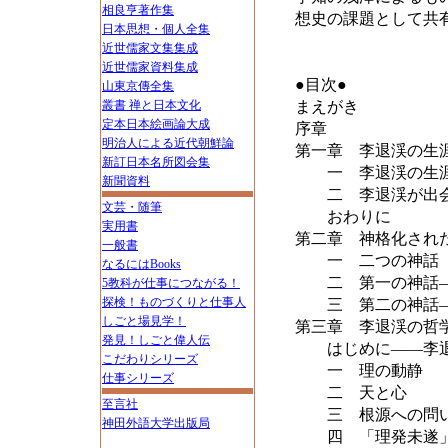
相良亨著作集
想史の課題として共
日本思想・個人全集
近世儒家文集集成
近世儒家資料集成
●目次●
山東京傳全集
叢書 禅と日本文化
まえがき
定本日本絵画論大成
序章
明治人による近代朝鮮論
第一章 李退渓の生
新訂日本名所図会集
一 李退渓の生
新聞資料
二 李退渓が出会
文芸・随筆
おわりに
実用書
第二章 神格化され
一般書
一 二つの神話
なるにはBooks
二 第一の神話―
5教科が仕事につながる！
探検！ものづくりと仕事人
三 第二の神話―
しごと場見学！
第三章 李退渓の哲
発見！しごと偉人伝
はじめに――李退
こだわりシリーズ
一 理の動静
仕事シリーズ
二 天と心
至言社
三 根源への問
神田外語大学出版局
四 「理発未遂