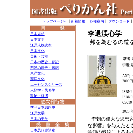
トップページへ
┃
新着情報
┃
各種案内
┃
ダウンロード
李退渓心学
日本思想
日本文学
邦を為むるの道
江戸人物読本
日本文化
美術・芸能
著者
日本の歴史・伝記
李退渓
西洋の歴史・伝記
東洋文化
A5判・
西洋文化
7000
エッセンスシリーズ
人類学・民俗学
ISBN4-
政治・経済
ISBN97
C3010
季刊日本思想史
202
江戸文学
李朝の偉大な思想
日本の美学
な影響」を与えたと
日本思想史講座
学知の残滓によるも