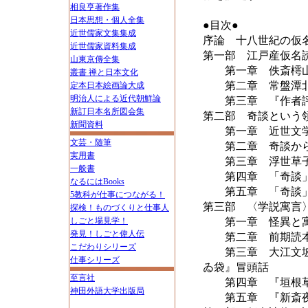
相良亨著作集
日本思想・個人全集
●目次●
近世儒家文集集成
序論 十八世紀の仮
近世儒家資料集成
第一部 江戸産仮名
山東京傳全集
第一章 佚斎樗山
叢書 禅と日本文化
第二章 常盤潭北
定本日本絵画論大成
明治人による近代朝鮮論
第三章 『作者評
新訂日本名所図会集
第二部 奇談という
新聞資料
第一章 近世文学
文芸・随筆
第二章 奇談から
実用書
第三章 浮世草子
一般書
第四章 「奇談
なるにはBooks
第五章 「奇談」
5教科が仕事につながる！
第三部 〈学説寓言
探検！ものづくりと仕事人
しごと場見学！
第一章 怪異と寓
発見！しごと偉人伝
第二章 前期読本
こだわりシリーズ
第三章 大江文坡と
仕事シリーズ
ゐ袋』冒頭話
至言社
第四章 『垣根草
神田外語大学出版局
第五章 『新斎夜