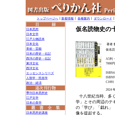
トップページへ
┃
新着情報
┃
各種案内
┃
ダウンロード
仮名読物史の
日本思想
日本文学
江戸人物読本
日本文化
著者
美術・芸能
仮名読
日本の歴史・伝記
西洋の歴史・伝記
A5判・
東洋文化
7000
西洋文化
ISBN4-
エッセンスシリーズ
ISBN97
人類学・民俗学
C1091
政治・経済
202
季刊日本思想史
十八世紀当時、多
江戸文学
学」とその周辺のテ
日本の美学
の「学び」「戯れ」
日本思想史講座
像を提起する。