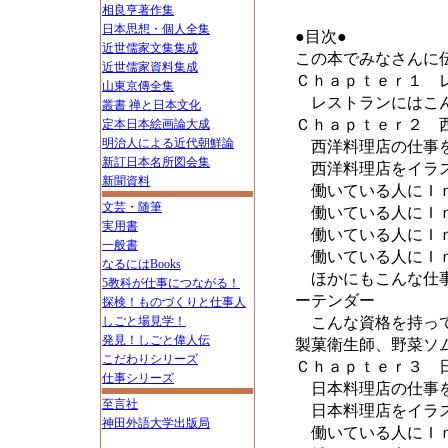
相良亨著作集
日本思想・個人全集
●目次●
近世儒家文集集成
この本でみなさんに
近世儒家資料集成
Ｃｈａｐｔｅｒ１ 
山東京傳全集
レストランにはこん
叢書 禅と日本文化
Ｃｈａｐｔｅｒ２ 
定本日本絵画論大成
明治人による近代朝鮮論
西洋料理店の仕事
新訂日本名所図会集
西洋料理店をイラス
新聞資料
働いている人にＩｎ
文芸・随筆
働いている人にＩｎ
実用書
働いている人にＩｎ
一般書
働いている人にＩｎ
なるにはBooks
ほかにもこんな仕事
5教科が仕事につながる！
ーテンダー
探検！ものづくりと仕事人
しごと場見学！
こんな資格を持って
発見！しごと偉人伝
製菓衛生師、野菜ソ
こだわりシリーズ
Ｃｈａｐｔｅｒ３ 
仕事シリーズ
日本料理店の仕事を
至言社
日本料理店をイラス
神田外語大学出版局
働いている人にＩｎ