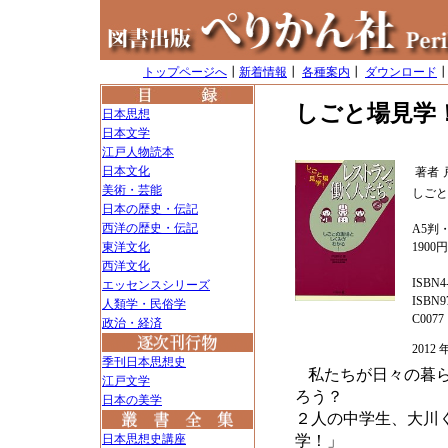
トップページへ
┃
新着情報
┃
各種案内
┃
ダウンロード
しごと場見学
日本思想
日本文学
江戸人物読本
日本文化
著者
美術・芸能
しごと
日本の歴史・伝記
西洋の歴史・伝記
A5判・
東洋文化
1900
西洋文化
ISBN4-
エッセンスシリーズ
ISBN97
人類学・民俗学
C0077
政治・経済
2012
季刊日本思想史
私たちが日々の暮
江戸文学
ろう？
日本の美学
２人の中学生、大川
日本思想史講座
学！」