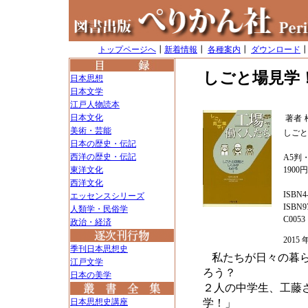
トップページへ
┃
新着情報
┃
各種案内
┃
ダウンロード
しごと場見学
日本思想
日本文学
江戸人物読本
日本文化
著者
美術・芸能
しごと
日本の歴史・伝記
西洋の歴史・伝記
A5判・
東洋文化
1900
西洋文化
ISBN4-
エッセンスシリーズ
ISBN97
人類学・民俗学
C0053
政治・経済
2015
季刊日本思想史
私たちが日々の暮
江戸文学
ろう？
日本の美学
２人の中学生、工藤
日本思想史講座
学！」