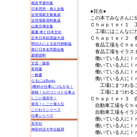
相良亨著作集
日本思想・個人全集
●目次●
近世儒家文集集成
この本でみなさんに
近世儒家資料集成
Ｃｈａｐｔｅｒ１ 
山東京傳全集
工場にはこんなにた
叢書 禅と日本文化
Ｃｈａｐｔｅｒ２ 
定本日本絵画論大成
明治人による近代朝鮮論
食品工場をＣｈｅ
新訂日本名所図会集
食品工場をイラス
新聞資料
働いている人にＩｎ
文芸・随筆
働いている人にＩｎ
実用書
働いている人にＩｎ
一般書
働いている人にＩｎ
なるにはBooks
工場にまつわるこ
5教科が仕事につながる！
工場にまつわるこ
探検！ものづくりと仕事人
しごと場見学！
Ｃｈａｐｔｅｒ３ 
発見！しごと偉人伝
自動車工場をＣｈ
こだわりシリーズ
自動車工場をイラス
仕事シリーズ
働いている人にＩｎ
至言社
働いている人にＩｎ
神田外語大学出版局
働いている人にＩｎ