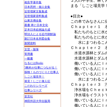
２人の中学生、林く
相良亨著作集
まる「しごと場見学
日本思想・個人全集
近世儒家文集集成
●目次●
近世儒家資料集成
山東京傳全集
この本でみなさんに
叢書 禅と日本文化
Ｃｈａｐｔｅｒ１ 
定本日本絵画論大成
私たちのもとに水
明治人による近代朝鮮論
私たちのもとに水が
新訂日本名所図会集
水にまつわるこん
新聞資料
Ｃｈａｐｔｅｒ２ 
文芸・随筆
水道水源林とダムの
実用書
水道水源林とダムを
一般書
なるにはBooks
働いている人にＩｎ
5教科が仕事につながる！
働いている人にＩｎ
探検！ものづくりと仕事人
働いている人にＩｎ
しごと場見学！
水にまつわるこん
発見！しごと偉人伝
Ｃｈａｐｔｅｒ３ 
こだわりシリーズ
浄水場をＣｈｅｃ
仕事シリーズ
浄水場をイラスト
至言社
働いている人にＩｎ
神田外語大学出版局
働いている人にＩｎ