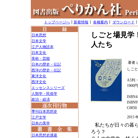
トップページへ
┃
新着情報
┃
各種案内
┃
ダウンロード
しごと場見学
日本思想
日本文学
人たち
江戸人物読本
日本文化
美術・芸能
著者
日本の歴史・伝記
しごと
西洋の歴史・伝記
東洋文化
A5判・
西洋文化
1900
エッセンスシリーズ
人類学・民俗学
ISBN4-
政治・経済
ISBN97
C0050
季刊日本思想史
2015
江戸文学
日本の美学
私たちが日々の暮
ろう？
日本思想史講座