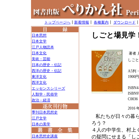
トップページへ
┃
新着情報
┃
各種案内
┃
ダウンロード
しごと場見学
日本思想
日本文学
江戸人物読本
日本文化
著者
美術・芸能
しごと
日本の歴史・伝記
西洋の歴史・伝記
A5判・
東洋文化
1900
西洋文化
ISBN4-
エッセンスシリーズ
ISBN97
人類学・民俗学
C0036
政治・経済
2016
季刊日本思想史
私たちが日々の暮
江戸文学
ろう？
日本の美学
４人の中学生、村上
日本思想史講座
の疑問にせまる「し