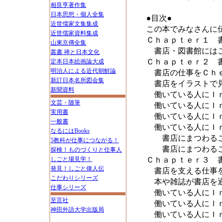
相良亨著作集
日本思想・個人全集
●目次●
近世儒家文集集成
この本でみなさんに
近世儒家資料集成
Ｃｈａｐｔｅｒ１ 
山東京傳全集
書店・図書館にはこ
叢書 禅と日本文化
Ｃｈａｐｔｅｒ２ 
定本日本絵画論大成
明治人による近代朝鮮論
書店の仕事をＣｈ
新訂日本名所図会集
書店をイラストで
新聞資料
働いている人にＩｎ
文芸・随筆
働いている人にＩｎ
実用書
働いている人にＩｎ
一般書
働いている人にＩｎ
なるにはBooks
書店にまつわるこ
5教科が仕事につながる！
書店にまつわるこ
探検！ものづくりと仕事人
しごと場見学！
Ｃｈａｐｔｅｒ３ 
発見！しごと偉人伝
書店を支える仕事
こだわりシリーズ
本や雑誌が書店を通
仕事シリーズ
働いている人にＩｎ
至言社
働いている人にＩｎ
神田外語大学出版局
働いている人にＩｎ