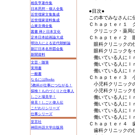
相良亨著作集
日本思想・個人全集
●目次●
近世儒家文集集成
この本でみなさんに
近世儒家資料集成
Ｃｈａｐｔｅｒ１ 
山東京傳全集
クリニック・薬局に
叢書 禅と日本文化
Ｃｈａｐｔｅｒ２ 
定本日本絵画論大成
明治人による近代朝鮮論
眼科クリニックの仕
新訂日本名所図会集
眼科クリニックをイ
新聞資料
働いている人にＩｎ
文芸・随筆
働いている人にＩｎ
実用書
働いている人にＩｎ
一般書
Ｃｈａｐｔｅｒ３ 
なるにはBooks
小児科クリニックの
5教科が仕事につながる！
小児科クリニックを
探検！ものづくりと仕事人
しごと場見学！
働いている人にＩｎ
発見！しごと偉人伝
働いている人にＩｎ
こだわりシリーズ
働いている人にＩｎ
仕事シリーズ
働いている人にＩｎ
至言社
Ｃｈａｐｔｅｒ４ 
神田外語大学出版局
歯科クリニックの仕