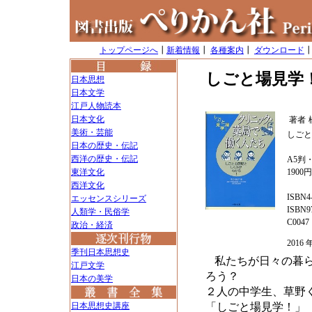
トップページへ
┃
新着情報
┃
各種案内
┃
ダウンロード
しごと場見学
日本思想
日本文学
江戸人物読本
日本文化
著者
美術・芸能
しごと
日本の歴史・伝記
西洋の歴史・伝記
A5判・
東洋文化
1900
西洋文化
ISBN4-
エッセンスシリーズ
ISBN97
人類学・民俗学
C0047
政治・経済
2016
季刊日本思想史
私たちが日々の暮
江戸文学
ろう？
日本の美学
２人の中学生、草野
日本思想史講座
「しごと場見学！」