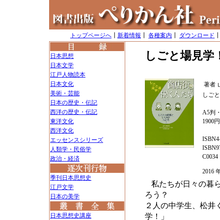
トップページへ
┃
新着情報
┃
各種案内
┃
ダウンロード
しごと場見学
日本思想
日本文学
江戸人物読本
日本文化
著者
美術・芸能
しごと
日本の歴史・伝記
西洋の歴史・伝記
A5判・
東洋文化
1900
西洋文化
ISBN4-
エッセンスシリーズ
ISBN97
人類学・民俗学
C0034
政治・経済
2016
季刊日本思想史
私たちが日々の暮
江戸文学
ろう？
日本の美学
２人の中学生、松井
日本思想史講座
学！」