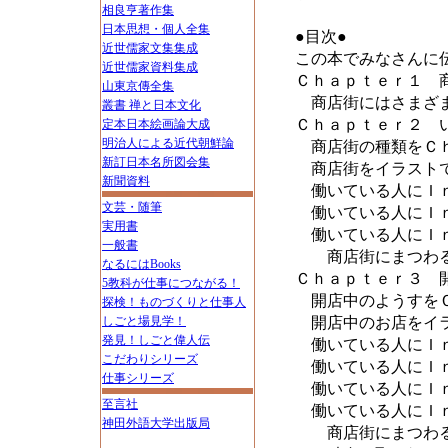
相良亨著作集
日本思想・個人全集
●目次●
近世儒家文集集成
この本でみなさんに
近世儒家資料集成
Ｃｈａｐｔｅｒ１ 
山東京傳全集
商店街にはさまざ
叢書 禅と日本文化
Ｃｈａｐｔｅｒ２ 
定本日本絵画論大成
明治人による近代朝鮮論
商店街の種類をＣ
新訂日本名所図会集
商店街をイラスト
新聞資料
働いている人にＩｎ
文芸・随筆
働いている人にＩｎ
実用書
働いている人にＩｎ
一般書
商店街にまつわる
なるにはBooks
Ｃｈａｐｔｅｒ３ 
5教科が仕事につながる！
開店中のようすを
探検！ものづくりと仕事人
しごと場見学！
開店中のお店をイラ
発見！しごと偉人伝
働いている人にＩｎ
こだわりシリーズ
働いている人にＩｎ
仕事シリーズ
働いている人にＩｎ
至言社
働いている人にＩｎ
神田外語大学出版局
商店街にまつわる