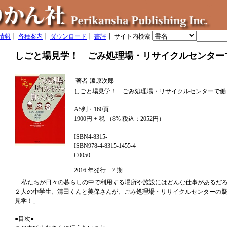
情報
┃
各種案内
┃
ダウンロード
┃
書評
┃ サイト内検索
しごと場見学！ ごみ処理場・リサイクルセンター
著者
漆原次郎
しごと場見学！ ごみ処理場・リサイクルセンターで働
A5判・160頁
1900円 + 税 （8% 税込：2052円）
ISBN4-8315-
ISBN978-4-8315-1455-4
C0050
2016 年発行 7 期
私たちが日々の暮らしの中で利用する場所や施設にはどんな仕事があるだ
２人の中学生、清田くんと美保さんが、ごみ処理場・リサイクルセンターの
見学！」
●目次●