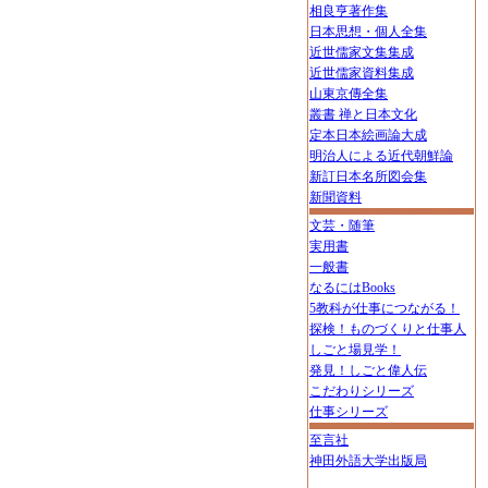
相良亨著作集
日本思想・個人全集
近世儒家文集集成
近世儒家資料集成
山東京傳全集
叢書 禅と日本文化
定本日本絵画論大成
明治人による近代朝鮮論
新訂日本名所図会集
新聞資料
文芸・随筆
実用書
一般書
なるにはBooks
5教科が仕事につながる！
探検！ものづくりと仕事人
しごと場見学！
発見！しごと偉人伝
こだわりシリーズ
仕事シリーズ
至言社
神田外語大学出版局