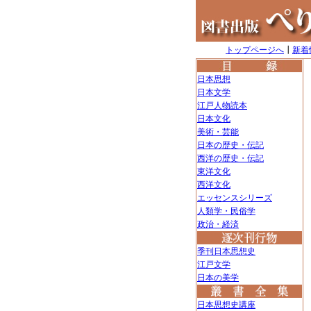
トップページへ
┃
新着
日本思想
日本文学
江戸人物読本
日本文化
美術・芸能
日本の歴史・伝記
西洋の歴史・伝記
東洋文化
西洋文化
エッセンスシリーズ
人類学・民俗学
政治・経済
季刊日本思想史
江戸文学
日本の美学
日本思想史講座