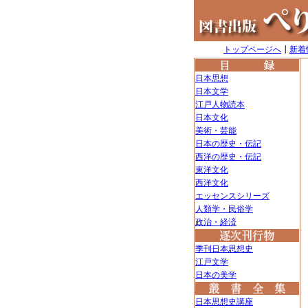
トップページへ
┃
新着
日本思想
日本文学
江戸人物読本
日本文化
美術・芸能
日本の歴史・伝記
西洋の歴史・伝記
東洋文化
西洋文化
エッセンスシリーズ
人類学・民俗学
政治・経済
季刊日本思想史
江戸文学
日本の美学
日本思想史講座