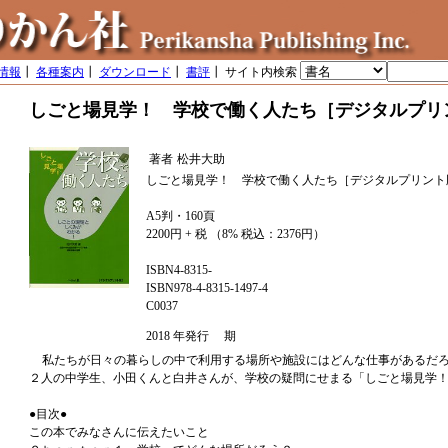
情報
┃
各種案内
┃
ダウンロード
┃
書評
┃ サイト内検索
しごと場見学！ 学校で働く人たち［デジタルプリ
著者
松井大助
しごと場見学！ 学校で働く人たち［デジタルプリント
A5判・160頁
2200円 + 税 （8% 税込：2376円）
ISBN4-8315-
ISBN978-4-8315-1497-4
C0037
2018 年発行 期
私たちが日々の暮らしの中で利用する場所や施設にはどんな仕事があるだ
２人の中学生、小田くんと白井さんが、学校の疑問にせまる「しごと場見学
●目次●
この本でみなさんに伝えたいこと