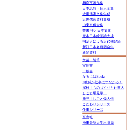
相良亨著作集
日本思想・個人全集
近世儒家文集集成
近世儒家資料集成
山東京傳全集
叢書 禅と日本文化
定本日本絵画論大成
明治人による近代朝鮮論
新訂日本名所図会集
新聞資料
文芸・随筆
実用書
一般書
なるにはBooks
5教科が仕事につながる！
探検！ものづくりと仕事人
しごと場見学！
発見！しごと偉人伝
こだわりシリーズ
仕事シリーズ
至言社
神田外語大学出版局