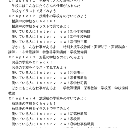
Ｃｈａｐｔｅｒ１ 学校ってどんな場所だろう？
学校にはこんなにたくさんの仕事があるんだ！
学校をイラストで見てみよう
Ｃｈａｐｔｅｒ２ 授業中の学校をのぞいてみよう
授業中の学校をＣｈｅｃｋ！
授業中の学校をイラストで見てみよう
働いている人にＩｎｔｅｒｖｉｅｗ！①小学校教師
働いている人にＩｎｔｅｒｖｉｅｗ！②中学校教師
働いている人にＩｎｔｅｒｖｉｅｗ！③用務主事
ほかにもこんな仕事があるよ！ 特別支援学校教師・実習助手・実習教諭・
講師）・非常勤講師・特別非常勤講師・学校警備員
Ｃｈａｐｔｅｒ３ お昼の学校をのぞいてみよう
お昼の学校をＣｈｅｃｋ！
お昼の学校をイラストで見てみよう
働いている人にＩｎｔｅｒｖｉｅｗ！④栄養士
働いている人にＩｎｔｅｒｖｉｅｗ！⑤養護教諭
働いている人にＩｎｔｅｒｖｉｅｗ！⑥学校司書
ほかにもこんな仕事があるよ！ 学校調理員・栄養教諭・学校医・学校歯科
教諭
Ｃｈａｐｔｅｒ４ 放課後の学校をのぞいてみよう
放課後の学校をＣｈｅｃｋ！
放課後の学校をイラストで見てみよう
働いている人にＩｎｔｅｒｖｉｅｗ！⑦高校教師
働いている人にＩｎｔｅｒｖｉｅｗ！⑧校長
働いている人にＩｎｔｅｒｖｉｅｗ！⑨学校事務職員