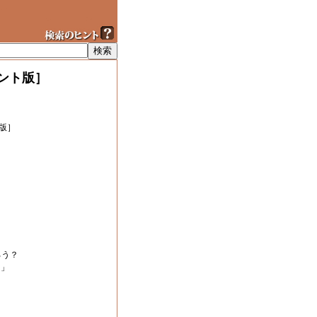
ント版］
版］
ろう？
！」